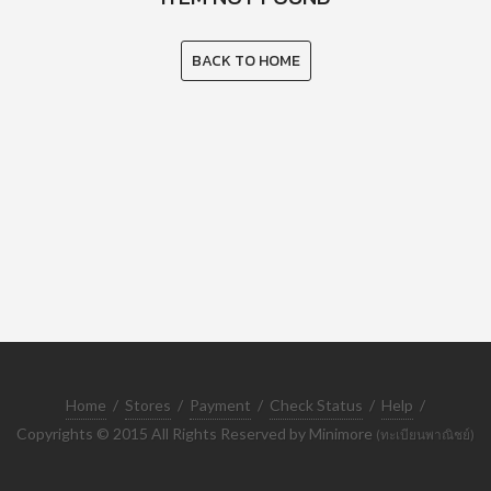
BACK TO HOME
Home
/
Stores
/
Payment
/
Check Status
/
Help
/
Copyrights © 2015 All Rights Reserved by Minimore
(ทะเบียนพาณิชย์)