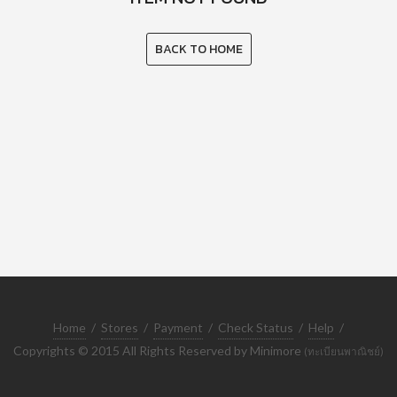
BACK TO HOME
Home
/
Stores
/
Payment
/
Check Status
/
Help
/
Copyrights © 2015 All Rights Reserved by Minimore
(ทะเบียนพาณิชย์)