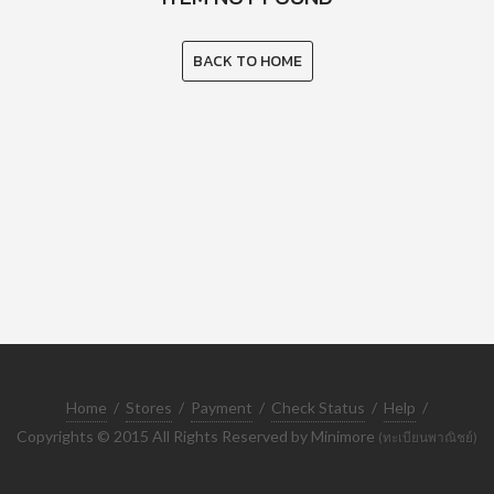
BACK TO HOME
Home
/
Stores
/
Payment
/
Check Status
/
Help
/
Copyrights © 2015 All Rights Reserved by Minimore
(ทะเบียนพาณิชย์)