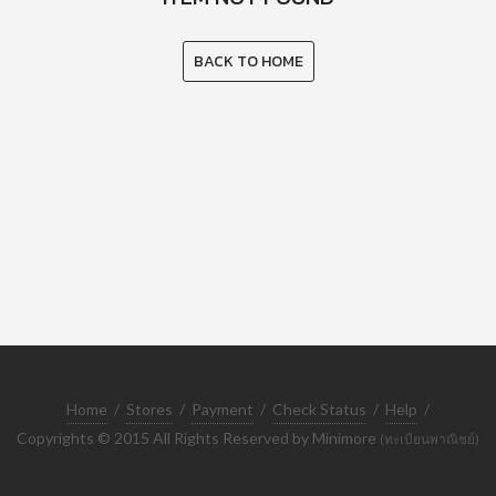
BACK TO HOME
Home
/
Stores
/
Payment
/
Check Status
/
Help
/
Copyrights © 2015 All Rights Reserved by Minimore
(ทะเบียนพาณิชย์)