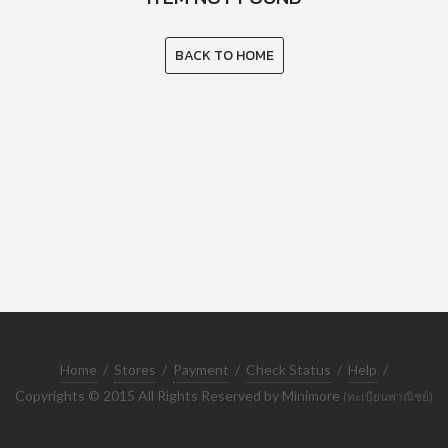
BACK TO HOME
Home
/
Stores
/
Payment
/
Check Status
/
Help
/
Copyrights © 2015 All Rights Reserved by Minimore
(ทะเบียนพาณิชย์)