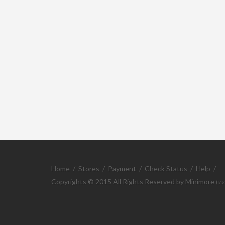
Home
/
Stores
/
Payment
/
Check Status
/
Help
/
Copyrights © 2015 All Rights Reserved by Minimore
(ทะ