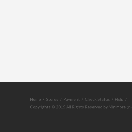
Home
/
Stores
/
Payment
/
Check Status
/
Help
/
Copyrights © 2015 All Rights Reserved by Minimore
(ทะ