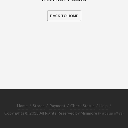
BACK TO HOME
Home
/
Stores
/
Payment
/
Check Status
/
Help
/
Copyrights © 2015 All Rights Reserved by Minimore
(ทะเบียนพาณิชย์)