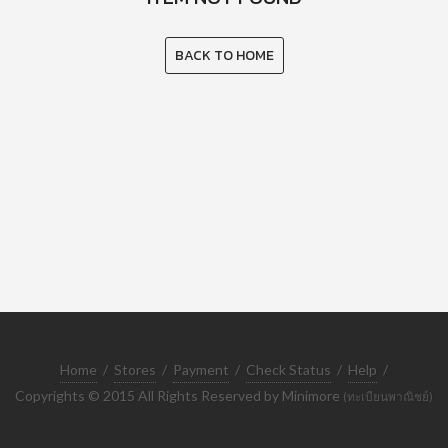
BACK TO HOME
Home
/
Stores
/
Payment
/
Check Status
/
Help
/
Copyrights © 2015 All Rights Reserved by Minimore
(ทะเบียนพาณิชย์)