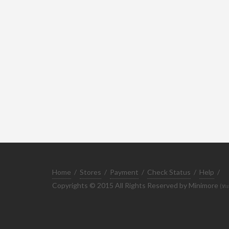
Home
/
Stores
/
Payment
/
Check Status
/
Help
/
Copyrights © 2015 All Rights Reserved by Minimore
(ทะ