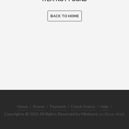
BACK TO HOME
Home
/
Stores
/
Payment
/
Check Status
/
Help
/
Copyrights © 2015 All Rights Reserved by Minimore
(ทะเบียนพาณิชย์)