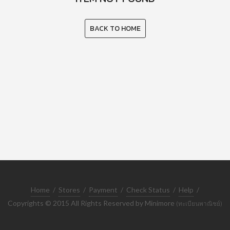
BACK TO HOME
Home
/
Stores
/
Payment
/
Check Status
/
Help
/
Copyrights © 2015 All Rights Reserved by Minimore
(ทะเบียนพาณิชย์)