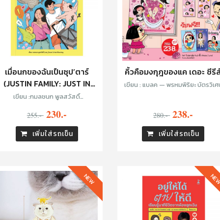
เมื่อนกของฉันเป็นซุป’ตาร์
คิ้วคือมงกุฎของแค เดอะ ซีรีส
(JUSTIN FAMILY: JUST IN
เขียน : แบลค — พรหมพิริยะ บัตรวิเศ
FAMILY)
เขียน :กมลชนก พูลสวัสดิ์
(Just_Noon)
230.-
238.-
255.-
280.-
เพิ่มใส่รถเข็น
เพิ่มใส่รถเข็น
NEW
NE