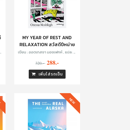
ี
MY YEAR OF REST AND
RELAXATION สวัสดีปีหน่าย
ร
เขียน : ออตเทสซา มอชเฟกห์ , แปล: ภู่
มณี ศิริพรไพบูลย์
288.-
320.-
เพิ่มใส่รถเข็น
W
NEW