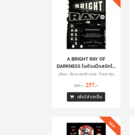
A BRIGHT RAY OF
DARKNESS ในห้วงมืดสนิทไม่
มิดแสง
เขียน : อีธาน ฮอว์ก แปล : โตมร ศุข
ปรีชา
257.-
285.-
เพิ่มใส่รถเข็น
NEW