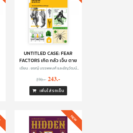
UNTITLED CASE: FEAR
FACTORS เกิด กลัว เจ็บ ตาย
เขียน : ยชญ์ บรรพพงศ์ และธัญวัฒน์
อิพภูดม
243.-
270.-
เพิ่มใส่รถเข็น
W
NEW