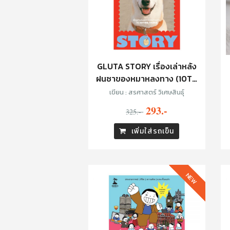
GLUTA STORY เรื่องเล่าหลัง
ฝนซาของหมาหลงทาง (10TH
ANNIVERSARY EDITION)
เขียน : สรศาสตร์ วิเศษสินธุ์
293.-
325.-
เพิ่มใส่รถเข็น
NEW