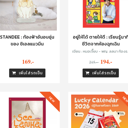
STANDEE : ท้องฟ้าอันอบอุ่น
อยู่ให้ได้ ตายให้ดี : เรียนรู้นาท
ของ ชิเอลแมวมึน
ชีวิตจากห้องฉุกเฉิน
เขียน : หมอเจี๊ยบ - พญ. ลลนา ก้องธ
นินทร์ และ หมอยุ้ย - พญ. พรรณอร
169.-
194.-
215.-
เฉลิมดำริชัย
เพิ่มใส่รถเข็น
เพิ่มใส่รถเข็น
NEW
NE