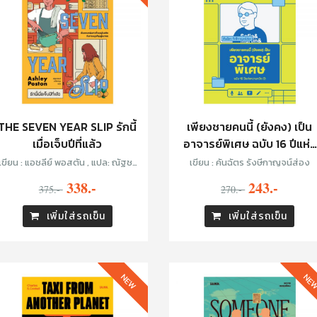
THE SEVEN YEAR SLIP รักนี้
เพียงชายคนนี้ (ยังคง) เป็น
เมื่อเจ็บปีที่แล้ว
อาจารย์พิเศษ ฉบับ 16 ปีแห่ง
ความหวัง (?)
เขียน : แอชลีย์ พอสตัน , แปล: ณัฐชา
เขียน : คันฉัตร รังษีกาญจน์ส่อง
นันท์ กล้าหาญ
338.-
243.-
375.-
270.-
เพิ่มใส่รถเข็น
เพิ่มใส่รถเข็น
NEW
NE