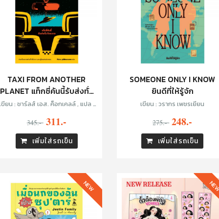
TAXI FROM ANOTHER
SOMEONE ONLY I KNOW
PLANET แท็กซี่คันนี้รับส่งทั่ว
ยินดีที่ให้รู้จัก
จักรวาล
เขียน : ชาร์ลส์ เอส. ค็อกเคลล์ , แปล :
เขียน : วรากร เพชรเยียน
ทีปกร วุฒิพิทยามงคล
311.-
248.-
345.-
275.-
เพิ่มใส่รถเข็น
เพิ่มใส่รถเข็น
NEW
NE