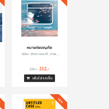
หมาแก่ผจญภัย
เขียน : อัตตา เหมวดี , ภาพ :
Chickenmew
212.-
235.-
เพิ่มใส่รถเข็น
W
NEW