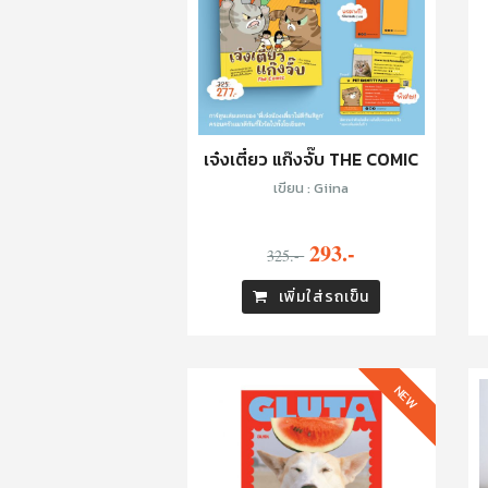
เจ๋งเตี๋ยว แก๊งจั๊บ THE COMIC
เขียน : Giina
293.-
325.-
เพิ่มใส่รถเข็น
NEW