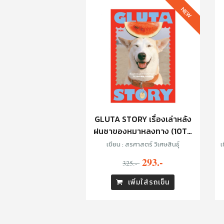
NEW
GLUTA STORY เรื่องเล่าหลัง
ฝนซาของหมาหลงทาง (10TH
ANNIVERSARY EDITION)
เขียน : สรศาสตร์ วิเศษสินธุ์
เ
293.-
325.-
เพิ่มใส่รถเข็น