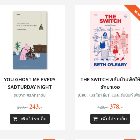
NE
YOU GHOST ME EVERY
THE SWITCH สลับบ้านพักให
SADTURDAY NIGHT
รักมาเจอ
ธนชาติ ศิริภัทราชัย
เขียน : เบธ โอ’เลียรี, แปล: ธีปนันท์ เพ็ชร์
ศรี
243.-
378.-
270.-
420.-
เพิ่มใส่รถเข็น
เพิ่มใส่รถเข็น