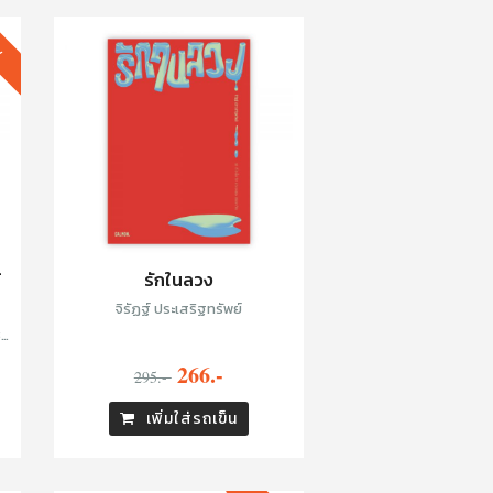
W
้
รักในลวง
จิรัฏฐ์ ประเสริฐทรัพย์
266.-
295.-
เพิ่มใส่รถเข็น