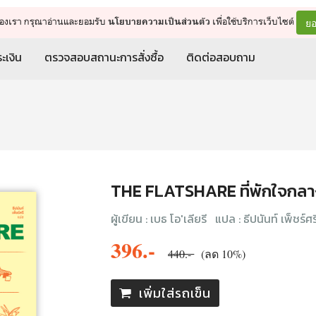
จัดการรถเข็น
ดำเนินการต่อ
ยอ
ต์ของเรา กรุณาอ่านและยอมรับ
เพื่อใช้บริการเว็บไซต์
นโยบายความเป็นส่วนตัว
ะเงิน
ตรวจสอบสถานะการสั่งซื้อ
ติดต่อสอบถาม
THE FLATSHARE ที่พักใจกล
ผู้เขียน :
เบธ โอ'เลียรี
แปล :
ธีปนันท์ เพ็ชร์ศร
396.-
440.-
(ลด 10%)
เพิ่มใส่รถเข็น