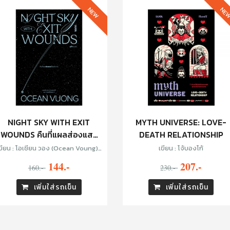
NEW
NE
NIGHT SKY WITH EXIT
MYTH UNIVERSE: LOVE-
WOUNDS คืนที่แผลส่องแสง
DEATH RELATIONSHIP
เป็นประกาย
ขียน : โอเชียน วอง (Ocean Voung) ,
เขียน : โจ้บองโก้
แปล : ซูลิโกะ
144.-
207.-
160.-
230.-
เพิ่มใส่รถเข็น
เพิ่มใส่รถเข็น