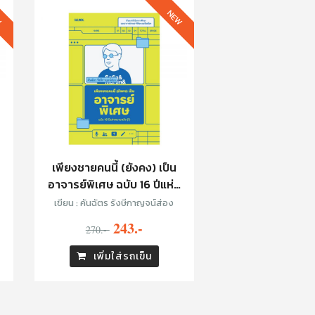
W
NEW
เพียงชายคนนี้ (ยังคง) เป็น
อาจารย์พิเศษ ฉบับ 16 ปีแห่ง
ความหวัง (?)
เขียน : คันฉัตร รังษีกาญจน์ส่อง
243.-
270.-
เพิ่มใส่รถเข็น