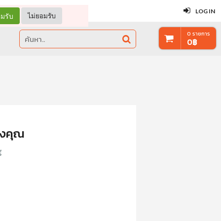
ปิด
LOG IN
มรับ
ไม่ยอมรับ
0
รายการ
0
฿
างคุณ
ี