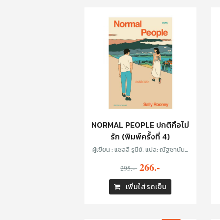
NORMAL PEOPLE ปกติคือไม่
รัก (พิมพ์ครั้งที่ 4)
ผู้เขียน : แซลลี รูนีย์, แปล: ณัฐชานันท์
กล้าหาญ
266.-
295.-
เพิ่มใส่รถเข็น