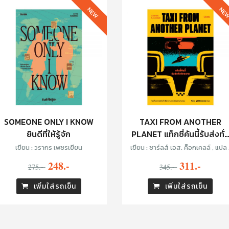
NEW
NE
SOMEONE ONLY I KNOW
TAXI FROM ANOTHER
ยินดีที่ให้รู้จัก
PLANET แท็กซี่คันนี้รับส่งทั่
จักรวาล
เขียน : วรากร เพชรเยียน
เขียน : ชาร์ลส์ เอส. ค็อกเคลล์ , แปล 
ทีปกร วุฒิพิทยามงคล
248.-
311.-
275.-
345.-
เพิ่มใส่รถเข็น
เพิ่มใส่รถเข็น