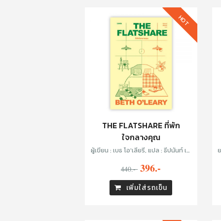
HOT
THE FLATSHARE ที่พัก
ใจกลางคุณ
ผู้เขียน : เบธ โอ'เลียรี, แปล : ธีปนันท์ เพ็
ย
ชร์ศรี
396.-
440.-
เพิ่มใส่รถเข็น