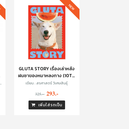
W
NEW
GLUTA STORY เรื่องเล่าหลัง
ว
ฝนซาของหมาหลงทาง (10TH
ANNIVERSARY EDITION)
:
เขียน : สรศาสตร์ วิเศษสินธุ์
293.-
325.-
เพิ่มใส่รถเข็น