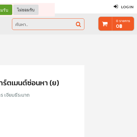
ปิด
LOG IN
มรับ
ไม่ยอมรับ
0
รายการ
0
฿
์ตเมนต์ซ่อนหา (ย)
ร เจียมธีระนาถ