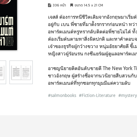
336 หน้า
ขนาด 14.5 x 21 CM
เจสส์ ต้องการหนีชีวิตเดิมจากอังกฤษมาเริ่มต
อยู่กับ เบน พี่ชายที่มาตั้งรกรากก่อนหน้า ทว
อพาร์ตเมนต์หรูหรากลับติดต่อพี่ชายไม่ได้ ทั้
ต้องเริ่มต้นตามหาสิ่งผิดปกติ และหาคำตอบจา
เจ้าของธุรกิจผู้กว้างขวาง หนุ่มอัธยาศัยดี ข
หญิงสาวผู้ร้อนรน กงซีแยร์ฌผู้ดูแลอพาร์ตเมน
อาชญนิยายติดอันดับขายดี The New York Tim
ชาวอังกฤษ ผู้สร้างชื่อจากนวนิยายสืบสวนกับเ
อพาร์ตเมนต์ที่ทุกซอกทุกมุมมีแต่ความลับ
#salmonbooks
#Fiction-Literature
#myster