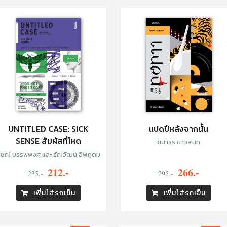
UNTITLED CASE: SICK
แปดปีหลังจากนั้น
SENSE สัมผัสที่โหด
ฆนาธร ขาวสนิท
ชญ์ บรรพพงศ์ และ ธัญวัฒน์ อิพภูดม
212.-
266.-
235.-
295.-
เพิ่มใส่รถเข็น
เพิ่มใส่รถเข็น