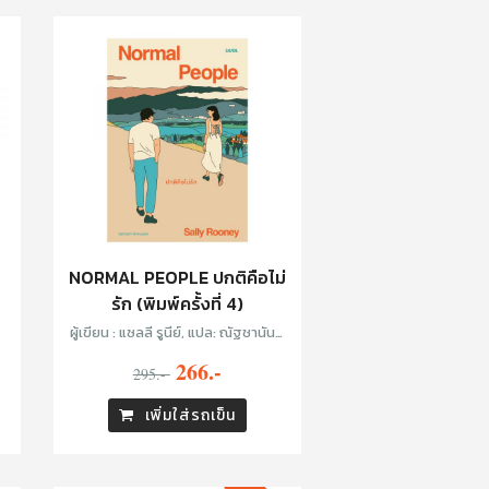
NORMAL PEOPLE ปกติคือไม่
รัก (พิมพ์ครั้งที่ 4)
ผู้เขียน : แซลลี รูนีย์, แปล: ณัฐชานันท์
กล้าหาญ
266.-
295.-
เพิ่มใส่รถเข็น