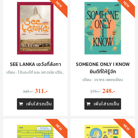
NEW
NEW
SEE LANKA เอวังที่ลังกา
SOMEONE ONLY I KNOW
ยินดีที่ให้รู้จัก
เขียน : โจ้บองโก้ และ รศ.ดนัย ปรีชา
เพิ่มประสิทธิ์
เขียน : วรากร เพชรเยียน
311.-
248.-
345.-
275.-
เพิ่มใส่รถเข็น
เพิ่มใส่รถเข็น
NEW
NEW