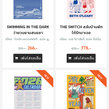
SWIMMING IN THE DARK
THE SWITCH สลับบ้านพัก
ว่ายวนยามสนธยา
ให้รักมาเจอ
เขียน : โตมัช เยดรอฟสกี , แปล: ซูลิ
เขียน : เบธ โอ’เลียรี, แปล: ธีปนันท์
โกะ
เพ็ชร์ศรี
266.-
378.-
295.-
420.-
เพิ่มใส่รถเข็น
เพิ่มใส่รถเข็น
NEW
NEW