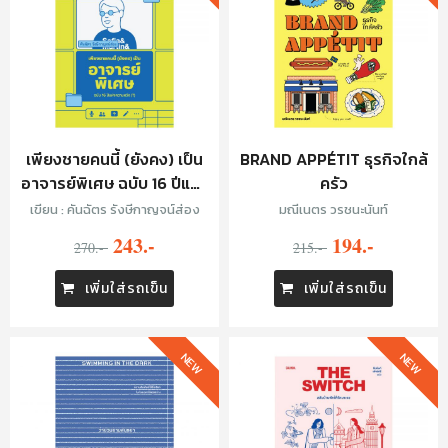
เพียงชายคนนี้ (ยังคง) เป็น
BRAND APPÉTIT ธุรกิจใกล้
อาจารย์พิเศษ ฉบับ 16 ปีแห่ง
ครัว
ความหวัง (?)
เขียน : คันฉัตร รังษีกาญจน์ส่อง
มณีเนตร วรชนะนันท์
243.-
194.-
270.-
215.-
เพิ่มใส่รถเข็น
เพิ่มใส่รถเข็น
NEW
NEW