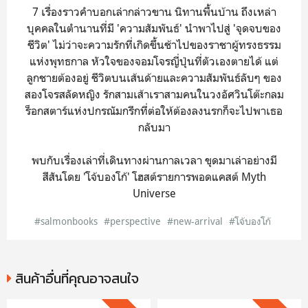
7 เรื่องราวคำบอกเล่ากล่าวขาน นิทานพื้นบ้าน ถึงเหล่า
บุคคลในตำนานที่มี 'ความสัมพันธ์' นำพาไปสู่ 'จุดจบของ
ชีวิต' ไม่ว่าจะความรักที่เกิดขึ้นช้าไปของราชาผู้ทรงธรรม
แห่งพุทธกาล หัวใจของจอมโจรญี่ปุ่นที่ตัวเองตายได้ แต่
ลูกชายต้องอยู่ ชีวิตบนเส้นด้ายและความสัมพันธ์ลับๆ ของ
สองโจรสลัดหญิง รักสามเส้าเราสามคนในวงอัศวินโต๊ะกลม
ร็อกสตาร์แห่งปกรณัมกรีกที่ต่อให้ต้องลงนรกก็จะไปพาเธอ
กลับมา
พบกับเรื่องเล่าที่เดินทางผ่านกาลเวลา ขุดมาเล่าอย่างมี
สีสันโดย 'โจ้บองโก้' โฮสต์รายการพอดแคสต์ Myth
Universe
#salmonbooks
#perspective
#new-arrival
#โจ้บองโก้
สินค้าอื่นที่คุณอาจสนใจ