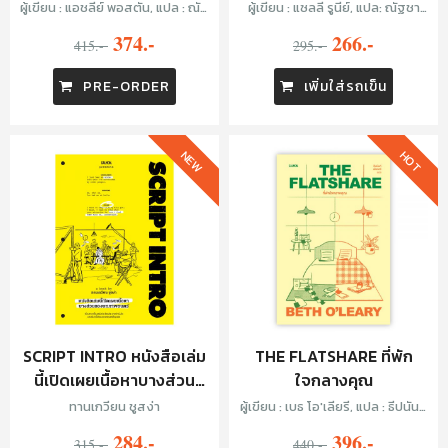
ผู้เขียน : แอชลีย์ พอสตัน, แปล : ณัฐ
ผู้เขียน : แซลลี รูนีย์, แปล: ณัฐชา
ชานันท์ กล้าหาญ
นันท์ กล้าหาญ
374.-
266.-
415.-
295.-
PRE-ORDER
เพิ่มใส่รถเข็น
NEW
HOT
SCRIPT INTRO หนังสือเล่ม
THE FLATSHARE ที่พัก
นี้เปิดเผยเนื้อหาบางส่วน
ใจกลางคุณ
ของบทภาพยนตร์
ทานเกวียน ชูสง่า
ผู้เขียน : เบธ โอ'เลียรี, แปล : ธีปนันท์
เพ็ชร์ศรี
284.-
396.-
315.-
440.-