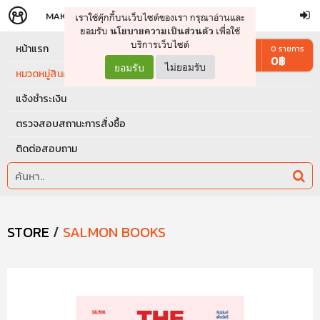
MAKERS
STORE
เราใช้คุ๊กกี้บนเว็บไซต์ของเรา กรุณาอ่านและ
จัดการรถเข็น
ดำเนินการต่อ
ยอมรับ
เพื่อใช้
นโยบายความเป็นส่วนตัว
บริการเว็บไซต์
หน้าแรก
0
รายการ
0
฿
ยอมรับ
ไม่ยอมรับ
หมวดหมู่สินค้า
แจ้งชำระเงิน
ตรวจสอบสถานะการสั่งซื้อ
ติดต่อสอบถาม
STORE
/
SALMON BOOKS