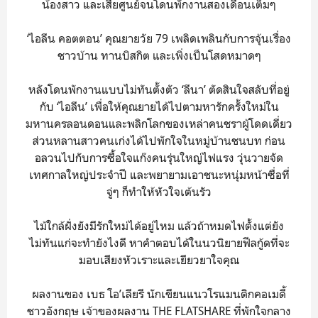
น้องสาว และเสียศูนย์จนโดนพักงานสองเดือนเต็มๆ
‘ไอลีน คอตตอน’ คุณยายวัย 79 เพลิดเพลินกับการจุ้นเรื่อง
ชาวบ้าน ทานบิสกิต และเพิ่งเป็นโสดหมาดๆ
หลังโดนพักงานแบบไม่ทันตั้งตัว ‘ลีนา’ ตัดสินใจสลับที่อยู่
กับ ‘ไอลีน’ เพื่อให้คุณยายได้ไปตามหารักครั้งใหม่ใน
มหานครลอนดอนและพลิกโลกของเหล่าคนชราผู้โดดเดี่ยว
ส่วนหลานสาวคนเก่งได้ไปพักใจในหมู่บ้านชนบท ก่อน
อลวนไปกับการซื้อใจแก๊งคนรุ่นใหญ่ไฟแรง วุ่นวายจัด
เทศกาลใหญ่ประจำปี และพยายามเอาชนะหนุ่มหน้าซื่อที่
จู่ๆ ก็ทำให้หัวใจเต้นรัว
ไม้ใกล้ฝั่งยังมีรักใหม่ได้อยู่ไหม แล้วถ้าหมดไฟตั้งแต่ยัง
ไม่ทันแก่จะทำยังไงดี หาคำตอบได้ในนวนิยายฟีลกู้ดที่จะ
มอบเสียงหัวเราะและเยียวยาใจคุณ
ผลงานของ เบธ​ โอ’เลียรี นักเขียนแนวโรแมนติกคอเมดี้
ชาวอังกฤษ เจ้าของผลงาน THE FLATSHARE ที่พักใจกลาง