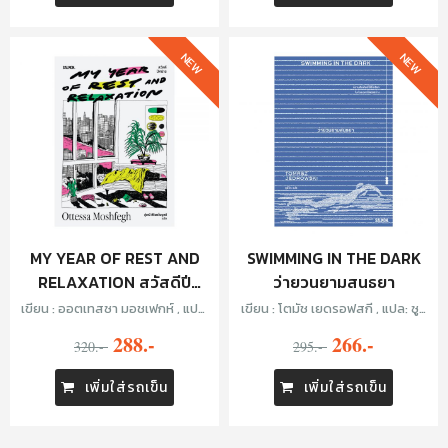
NEW
NEW
MY YEAR OF REST AND
SWIMMING IN THE DARK
RELAXATION สวัสดีปี
ว่ายวนยามสนธยา
หน่าย
เขียน : ออตเทสซา มอชเฟกห์ , แปล:
เขียน : โตมัช เยดรอฟสกี , แปล: ซูลิ
ภู่มณี ศิริพรไพบูลย์
โกะ
288.-
266.-
320.-
295.-
เพิ่มใส่รถเข็น
เพิ่มใส่รถเข็น