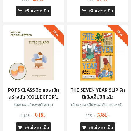
เพิ่มใส่รถเข็น
เพิ่มใส่รถเข็น
NEW
NEW
POTS CLASS วิชาเซรามิก
THE SEVEN YEAR SLIP รัก
สร้างฉัน (COLLECTOR'S
นี้เมื่อเจ็บปีที่แล้ว
EDITION)
ณพกมล อัครพงศ์ไพศาล
เขียน : แอชลีย์ พอสตัน , แปล: ณัฐ
ชานันท์ กล้าหาญ
948.-
338.-
1,185.-
375.-
เพิ่มใส่รถเข็น
เพิ่มใส่รถเข็น