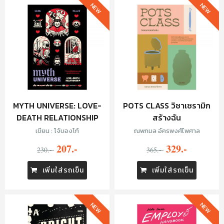
NEW
NEW
MYTH UNIVERSE: LOVE-
POTS CLASS วิชาเซรามิก
DEATH RELATIONSHIP
สร้างฉัน
เขียน : โจ้บองโก้
ณพกมล อัครพงศ์ไพศาล
207.-
329.-
230.-
365.-
เพิ่มใส่รถเข็น
เพิ่มใส่รถเข็น
NEW
NEW