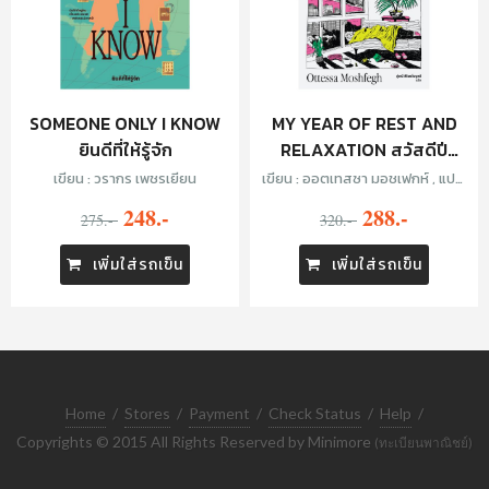
SOMEONE ONLY I KNOW
MY YEAR OF REST AND
ยินดีที่ให้รู้จัก
RELAXATION สวัสดีปี
หน่าย
เขียน : วรากร เพชรเยียน
เขียน : ออตเทสซา มอชเฟกห์ , แปล:
ภู่มณี ศิริพรไพบูลย์
248.-
288.-
275.-
320.-
เพิ่มใส่รถเข็น
เพิ่มใส่รถเข็น
Home
/
Stores
/
Payment
/
Check Status
/
Help
/
Copyrights © 2015 All Rights Reserved by Minimore
(ทะเบียนพาณิชย์)