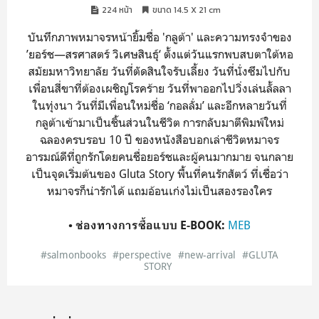
224 หน้า
ขนาด 14.5 X 21 cm
บันทึกภาพหมาจรหน้ายิ้มชื่อ 'กลูต้า' และความทรงจำของ
’ยอร์ช—สรศาสตร์ วิเศษสินธุ์‘ ตั้งแต่วันแรกพบสบตาใต้หอ
สมัยมหาวิทยาลัย วันที่ตัดสินใจรับเลี้ยง วันที่นั่งซึมไปกับ
เพื่อนสี่ขาที่ต้องเผชิญโรคร้าย วันที่พาออกไปวิ่งเล่นลั้ลลา
ในทุ่งนา วันที่มีเพื่อนใหม่ชื่อ ‘กอลลั่ม’ และอีกหลายวันที่
กลูต้าเข้ามาเป็นชิ้นส่วนในชีวิต การกลับมาตีพิมพ์ใหม่
ฉลองครบรอบ 10 ปี ของหนังสือบอกเล่าชีวิตหมาจร
อารมณ์ดีที่ถูกรักโดยคนชื่อยอร์ชและผู้คนมากมาย จนกลาย
เป็นจุดเริ่มต้นของ Gluta Story พื้นที่คนรักสัตว์ ที่เชื่อว่า
หมาจรก็น่ารักได้ แถมอ้อนเก่งไม่เป็นสองรองใคร
MEB
• ช่องทางการซื้อแบบ E-BOOK:
#salmonbooks
#perspective
#new-arrival
#GLUTA
STORY