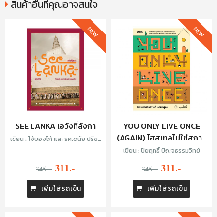
สินค้าอื่นที่คุณอาจสนใจ
NEW
NEW
SEE LANKA เอวังที่ลังกา
YOU ONLY LIVE ONCE
(AGAIN) โฮสเทลไม่ใช่สถาน
เขียน : โจ้บองโก้ และ รศ.ดนัย ปรีชา
เพิ่มประสิทธิ์
ที่ แต่คือผู้คน
เขียน : ปิยฤทธิ์ ปัญจธรรมวิทย์
311.-
311.-
345.-
345.-
เพิ่มใส่รถเข็น
เพิ่มใส่รถเข็น