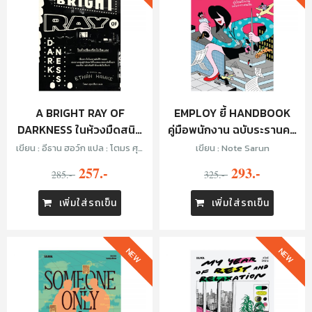
A BRIGHT RAY OF
EMPLOY ยี้ HANDBOOK
DARKNESS ในห้วงมืดสนิท
คู่มือพนักงาน ฉบับระรานคน
ไม่มิดแสง
อื่น
เขียน : อีธาน ฮอว์ก แปล : โตมร ศุข
เขียน : Note Sarun
ปรีชา
257.-
293.-
285.-
325.-
เพิ่มใส่รถเข็น
เพิ่มใส่รถเข็น
NEW
NEW