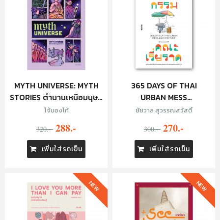
MYTH UNIVERSE: MYTH
365 DAYS OF THAI
STORIES ตำนานเหนือมนุษย์
URBAN MESS
มานาน
ARCHITECTURE
โจ้บองโก้
ชัชวาล สุวรรณสวัสดิ์
สถาปัตยกรรมคณะเรี่ยราด
288.-
270.-
320.-
300.-
เพิ่มใส่รถเข็น
เพิ่มใส่รถเข็น
NEW
NEW