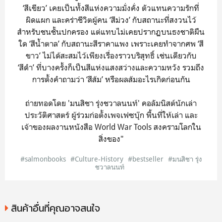
‘สีเขียว’ เคยเป็นทั้งสีแห่งความมั่งคั่ง ตัวแทนความรักที่
ผิดแผก และคร่าชีวิตผู้คน ‘สีม่วง’ กับสถานะที่สงวนไว้
สำหรับชนชั้นปกครอง แต่แทบไม่เคยปรากฏบนธงชาติผืน
ใด ‘สีน้ำตาล’ กับสถานะสีราคาแพง เพราะเคยทำจากศพ ‘สี
ขาว’ ไม่ได้สะสมไว้เพียงเรื่องราวบริสุทธิ์ เช่นเดียวกับ
‘สีดำ’ ที่บางครั้งก็เป็นสีแห่งแสงสว่างและความหวัง รวมถึง
การตั้งคำถามว่า ‘สีส้ม’ หรือผลส้มอะไรเกิดก่อนกัน
ถ่ายทอดโดย 'มนสิชา รุ่งชวาลนนท์' คอลัมนิสต์นักเล่า
ประวัติศาสตร์ ผู้ร่วมก่อตั้งเพจเฟซบุ๊ก พื้นที่ให้เล่า และ
เจ้าของผลงานหนังสือ World War Tools สงครามโลกใน
สิ่งของ"
#salmonbooks
#Culture-History
#bestseller
#มนสิชา รุ่ง
ชวาลนนท์
สินค้าอื่นที่คุณอาจสนใจ