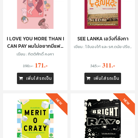
I LOVE YOU MORE THAN I
SEE LANKA เอวังที่ลังกา
CAN PAY ผมไม่อยากมีแฟน
เขียน : โจ้บองโก้ และ รศ.ดนัย ปรีชา
เป็นเศรษฐี
เพิ่มประสิทธิ์
เขียน : กิตติศักดิ์ คงคา
171.-
311.-
190.-
345.-
เพิ่มใส่รถเข็น
เพิ่มใส่รถเข็น
NEW
NEW