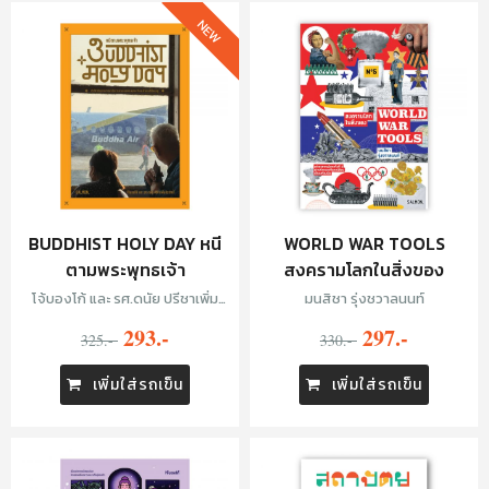
NEW
BUDDHIST HOLY DAY หนี
WORLD WAR TOOLS
ตามพระพุทธเจ้า
สงครามโลกในสิ่งของ
โจ้บองโก้ และ รศ.ดนัย ปรีชาเพิ่ม
มนสิชา รุ่งชวาลนนท์
ประสิทธิ์
293.-
297.-
325.-
330.-
เพิ่มใส่รถเข็น
เพิ่มใส่รถเข็น