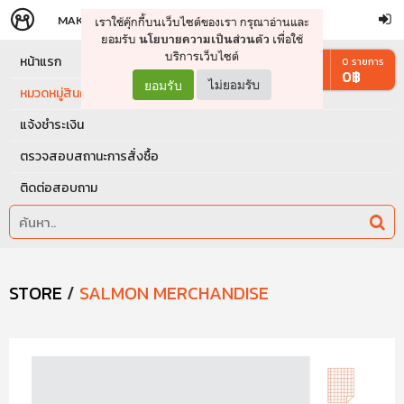
MAKERS
STORE
เราใช้คุ๊กกี้บนเว็บไซต์ของเรา กรุณาอ่านและ
จัดการรถเข็น
ดำเนินการต่อ
ยอมรับ
เพื่อใช้
นโยบายความเป็นส่วนตัว
บริการเว็บไซต์
หน้าแรก
0
รายการ
0
฿
ยอมรับ
ไม่ยอมรับ
หมวดหมู่สินค้า
แจ้งชำระเงิน
ตรวจสอบสถานะการสั่งซื้อ
ติดต่อสอบถาม
STORE
/
SALMON MERCHANDISE