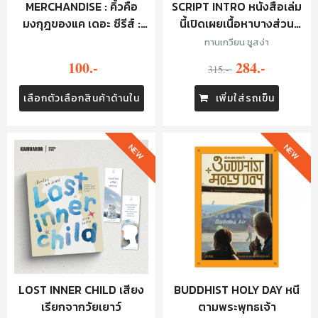
MERCHANDISE : คิ้วคือ
SCRIPT INTRO หนังสือเล่ม
มงกุฎของแค เดอะ ซีรีส์ :
นี้เปิดเผยเนื้อหาบางส่วน
STICKER
ของบทภาพยนตร์
ทานเกวียน ชูสง่า
100.-
284.-
315.-
เลือกตัวเลือกสินค้าด้านใน
เพิ่มใส่รถเข็น
NEW
NEW
LOST INNER CHILD เสียง
BUDDHIST HOLY DAY หนี
เรียกจากวัยเยาว์
ตามพระพุทธเจ้า