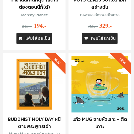
ต้องตอนนี้ก็ได้)
สร้างฉัน
Monsty Planet
ณพกมล อัครพงศ์ไพศาล
194.-
329.-
215.-
365.-
เพิ่มใส่รถเข็น
เพิ่มใส่รถเข็น
NEW
NEW
BUDDHIST HOLY DAY หนี
แก้ว MUG ขายหัวเราะ - ติด
ตามพระพุทธเจ้า
เกาะ