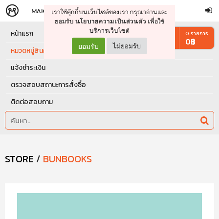
MAKERS
STORE
เราใช้คุ๊กกี้บนเว็บไซต์ของเรา กรุณาอ่านและ
จัดการรถเข็น
ดำเนินการต่อ
ยอมรับ
เพื่อใช้
นโยบายความเป็นส่วนตัว
บริการเว็บไซต์
หน้าแรก
0
รายการ
0
฿
ยอมรับ
ไม่ยอมรับ
หมวดหมู่สินค้า
แจ้งชำระเงิน
ตรวจสอบสถานะการสั่งซื้อ
ติดต่อสอบถาม
STORE
/
BUNBOOKS