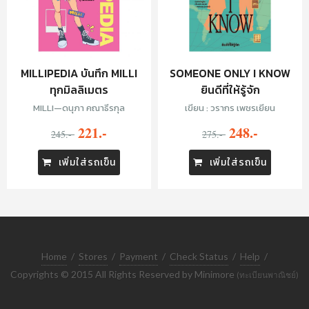
MILLIPEDIA บันทึก MILLI
SOMEONE ONLY I KNOW
ทุกมิลลิเมตร
ยินดีที่ให้รู้จัก
MILLI—ดนุภา คณาธีรกุล
เขียน : วรากร เพชรเยียน
221.-
248.-
245.-
275.-
เพิ่มใส่รถเข็น
เพิ่มใส่รถเข็น
Home
/
Stores
/
Payment
/
Check Status
/
Help
/
Copyrights © 2015 All Rights Reserved by Minimore
(ทะเบียนพาณิชย์)