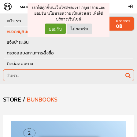
MAKERS
STORE
เราใช้คุ๊กกี้บนเว็บไซต์ของเรา กรุณาอ่านและ
จัดการรถเข็น
ดำเนินการต่อ
ยอมรับ
เพื่อใช้
นโยบายความเป็นส่วนตัว
บริการเว็บไซต์
หน้าแรก
0
รายการ
0
฿
ยอมรับ
ไม่ยอมรับ
หมวดหมู่สินค้า
แจ้งชำระเงิน
ตรวจสอบสถานะการสั่งซื้อ
ติดต่อสอบถาม
STORE
/
BUNBOOKS