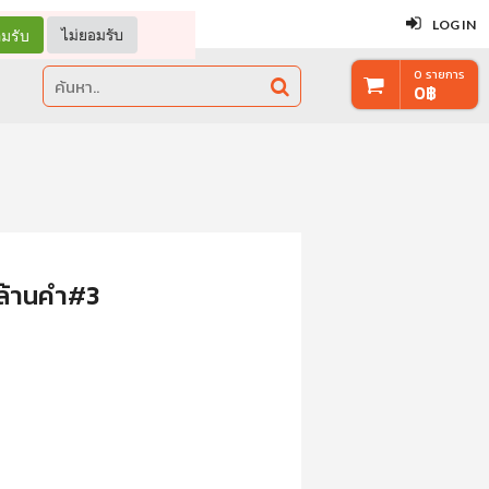
ปิด
LOG IN
มรับ
ไม่ยอมรับ
0
รายการ
0
฿
นล้านคำ#3