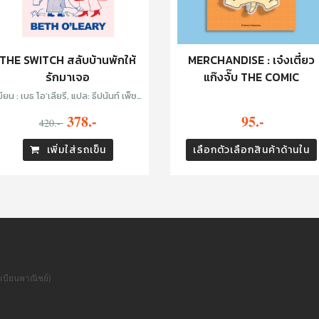
THE SWITCH สลับบ้านพักให้
MERCHANDISE : เจ๋งเตี๋ยว
รักมาเจอ
แก๊งจั๊บ THE COMIC
ยน : เบธ โอ’เลียรี, แปล: ธีปนันท์ เพ็ชร์
ศรี
378.-
95.-
420.-
เพิ่มใส่รถเข็น
เลือกตัวเลือกสินค้าด้านใน
เบียนพาณิชย์)