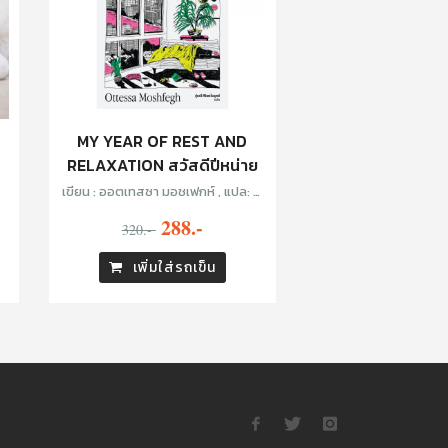
MY YEAR OF REST AND
RELAXATION สวัสดีปีหน่าย
เขียน : ออตเทสซา มอชเฟกห์ , แปล: ภู่
มณี ศิริพรไพบูลย์
288.-
320.-
เพิ่มใส่รถเข็น