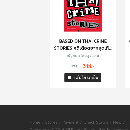
BASED ON THAI CRIME
STORIES คดีเดือดจากจุดเกิด
ข่าว
ณัฐกมล ไชยสุวรรณ
248.-
275.-
เพิ่มใส่รถเข็น
Home
/
Stores
/
Payment
/
Check Status
/
Help
/
Copyrights © 2015 All Rights Reserved by Minimore
(ทะ