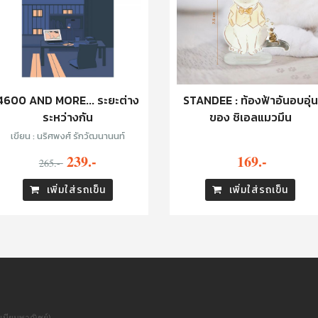
4600 AND MORE... ระยะต่าง
STANDEE : ท้องฟ้าอันอบอุ่น
ระหว่างกัน
ของ ชิเอลแมวมึน
เขียน : นริศพงศ์ รักวัฒนานนท์
239.-
169.-
265.-
เพิ่มใส่รถเข็น
เพิ่มใส่รถเข็น
เบียนพาณิชย์)