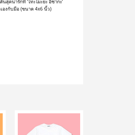
้นสุดน่ารักที่ ‘โทะโมะยะ อิซากะ’
องกับมือ (ขนาด 4x6 นิ้ว)