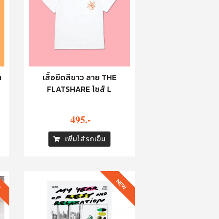
า
เสื้อยืดสีขาว ลาย THE
FLATSHARE ไซส์ L
495.-
เพิ่มใส่รถเข็น
W
NEW