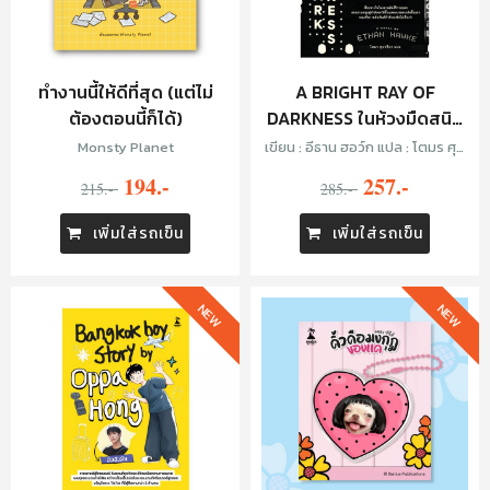
ทำงานนี้ให้ดีที่สุด (แต่ไม่
A BRIGHT RAY OF
ต้องตอนนี้ก็ได้)
DARKNESS ในห้วงมืดสนิท
ไม่มิดแสง
Monsty Planet
เขียน : อีธาน ฮอว์ก แปล : โตมร ศุข
ปรีชา
194.-
257.-
215.-
285.-
เพิ่มใส่รถเข็น
เพิ่มใส่รถเข็น
NEW
NEW