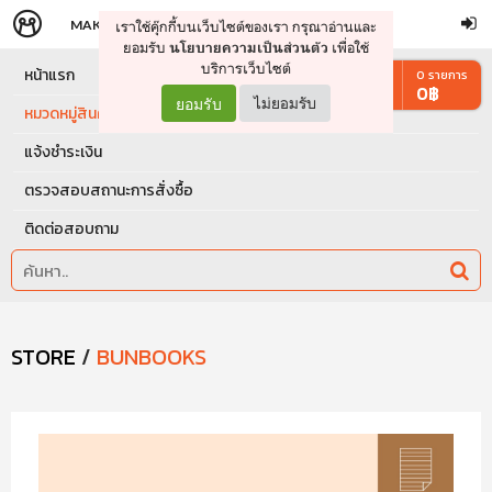
MAKERS
STORE
เราใช้คุ๊กกี้บนเว็บไซต์ของเรา กรุณาอ่านและ
จัดการรถเข็น
ดำเนินการต่อ
ยอมรับ
เพื่อใช้
นโยบายความเป็นส่วนตัว
บริการเว็บไซต์
หน้าแรก
0
รายการ
0
฿
ยอมรับ
ไม่ยอมรับ
หมวดหมู่สินค้า
แจ้งชำระเงิน
ตรวจสอบสถานะการสั่งซื้อ
ติดต่อสอบถาม
STORE
/
BUNBOOKS