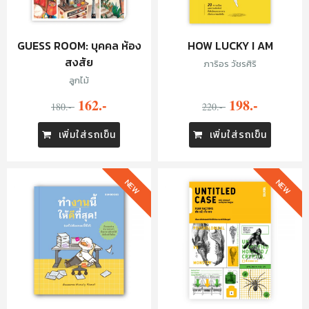
GUESS ROOM: บุคคล ห้อง
HOW LUCKY I AM
สงสัย
ภาริอร วัชรศิริ
ลูกไม้
162.-
198.-
180.-
220.-
เพิ่มใส่รถเข็น
เพิ่มใส่รถเข็น
NEW
NEW