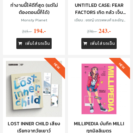
ทำงานนี้ให้ดีที่สุด (แต่ไม่
UNTITLED CASE: FEAR
ต้องตอนนี้ก็ได้)
FACTORS เกิด กลัว เจ็บ
ตาย
Monsty Planet
เขียน : ยชญ์ บรรพพงศ์ และธัญ
วัฒน์ อิพภูดม
194.-
243.-
215.-
270.-
เพิ่มใส่รถเข็น
เพิ่มใส่รถเข็น
NEW
NEW
LOST INNER CHILD เสียง
MILLIPEDIA บันทึก MILLI
เรียกจากวัยเยาว์
ทุกมิลลิเมตร