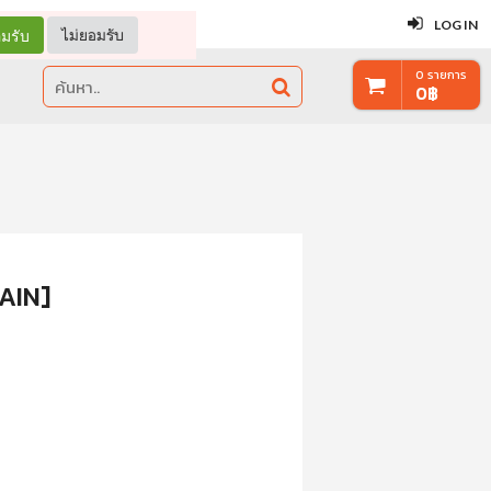
ปิด
LOG IN
มรับ
ไม่ยอมรับ
0
รายการ
0
฿
AIN]