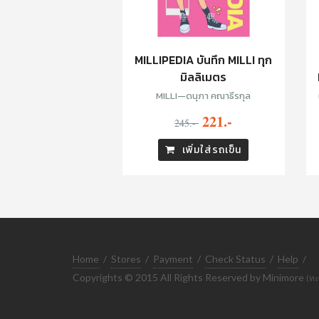
MILLIPEDIA บันทึก MILLI ทุก
มิลลิเมตร
MILLI—ดนุภา คณาธีรกุล
221.-
245.-
เพิ่มใส่รถเข็น
Home
/
Stores
/
Payment
/
Check Status
/
Help
/
Copyrights © 2015 All Rights Reserved by Minimore
(ทะ