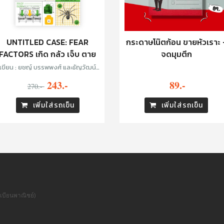
UNTITLED CASE: FEAR
กระดาษโน๊ตก้อน ขายหัวเราะ 
FACTORS เกิด กลัว เจ็บ ตาย
จดมุมตึก
เขียน : ยชญ์ บรรพพงศ์ และธัญวัฒน์
อิพภูดม
243.-
89.-
270.-
เพิ่มใส่รถเข็น
เพิ่มใส่รถเข็น
เบียนพาณิชย์)