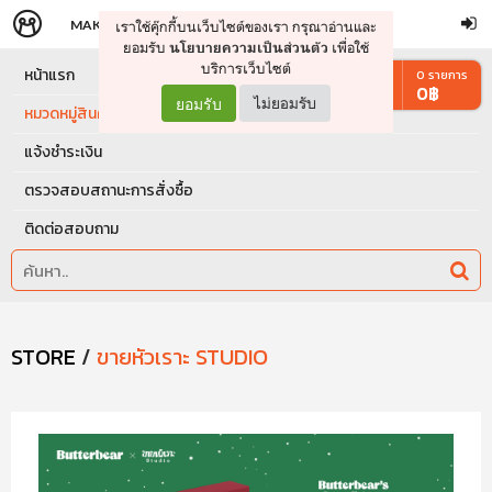
MAKERS
STORE
เราใช้คุ๊กกี้บนเว็บไซต์ของเรา กรุณาอ่านและ
จัดการรถเข็น
ดำเนินการต่อ
ยอมรับ
เพื่อใช้
นโยบายความเป็นส่วนตัว
บริการเว็บไซต์
หน้าแรก
0
รายการ
0
฿
ยอมรับ
ไม่ยอมรับ
หมวดหมู่สินค้า
แจ้งชำระเงิน
ตรวจสอบสถานะการสั่งซื้อ
ติดต่อสอบถาม
STORE
/
ขายหัวเราะ STUDIO