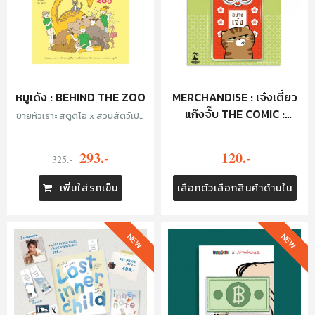
หมูเด้ง : BEHIND THE ZOO
MERCHANDISE : เจ๋งเตี๋ยว
แก๊งจั๊บ THE COMIC :
ขายหัวเราะ สตูดิโอ x สวนสัตว์เปิด
เขาเขียว และเบนซ์—อรรถพล หนุน
KEYCHAIN - อย่างเจ๋ง
ดี
293.-
120.-
325.-
เพิ่มใส่รถเข็น
เลือกตัวเลือกสินค้าด้านใน
NEW
NEW