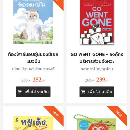
ท้องฟ้าอันอบอุ่นของชิเอล
GO WENT GONE - องค์กร
แมวมึน
บริหารส่วนจังหวะ
เขียน : ปัทมพร อักษรณรงค์
ชลากรณ์ ปัญญาโฉม
252.-
239.-
280.-
265.-
เพิ่มใส่รถเข็น
เพิ่มใส่รถเข็น
NEW
NEW