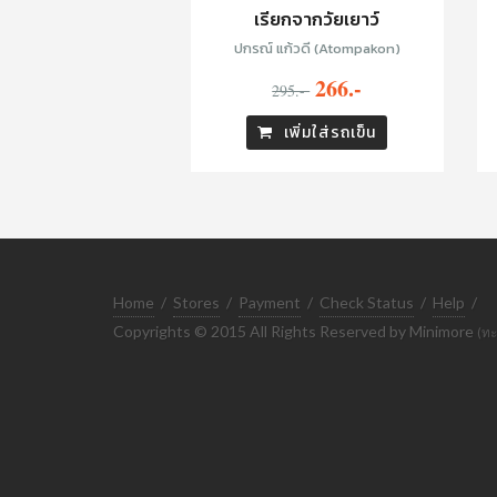
เรียกจากวัยเยาว์
ปกรณ์ แก้วดี (Atompakon)
266.-
295.-
เพิ่มใส่รถเข็น
Home
/
Stores
/
Payment
/
Check Status
/
Help
/
Copyrights © 2015 All Rights Reserved by Minimore
(ทะ