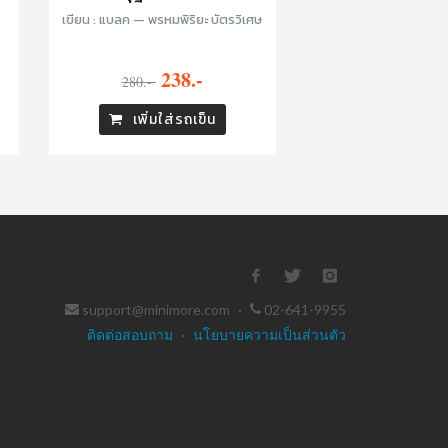
เขียน : แบลค — พรหมพิริยะ บัตรวิเศษ
238.-
280.-
เพิ่มใส่รถเข็น
support@minimore.com
·
02-641-9955
ติดต่อสอบถาม
·
นโยบายความเป็นส่วนตัว