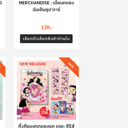
D
MERCHANDISE : เมื่อนกของ
ฉันเป็นซุป’ตาร์
120.-
เลือกตัวเลือกสินค้าด้านใน
W
NEW
คิ้วคือมงกุฎของแค เดอะ ซีรีส์