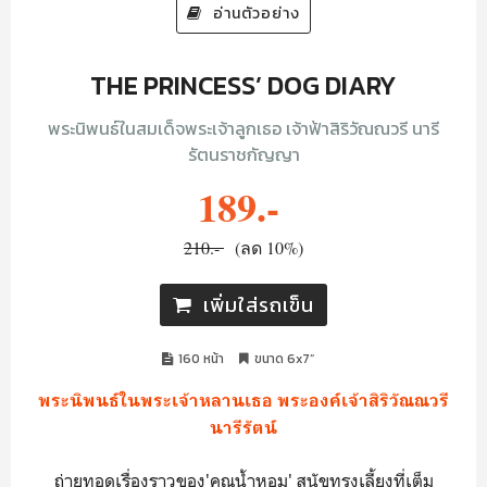
อ่านตัวอย่าง
THE PRINCESS’ DOG DIARY
พระนิพนธ์ในสมเด็จพระเจ้าลูกเธอ เจ้าฟ้าสิริวัณณวรี นารี
รัตนราชกัญญา
189.-
210.-
(ลด 10%)
เพิ่มใส่รถเข็น
160 หน้า
ขนาด 6x7”
พระนิพนธ์ในพระเจ้าหลานเธอ พระองค์เจ้าสิริวัณณวรี
นารีรัตน์
ถ่ายทอดเรื่องราวของ'คุณน้ำหอม' สุนัขทรงเลี้ยงที่เต็ม