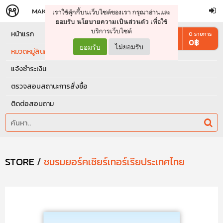
MAKERS
STORE
เราใช้คุ๊กกี้บนเว็บไซต์ของเรา กรุณาอ่านและ
จัดการรถเข็น
ดำเนินการต่อ
ยอมรับ
เพื่อใช้
นโยบายความเป็นส่วนตัว
บริการเว็บไซต์
หน้าแรก
0
รายการ
0
฿
ยอมรับ
ไม่ยอมรับ
หมวดหมู่สินค้า
แจ้งชำระเงิน
ตรวจสอบสถานะการสั่งซื้อ
ติดต่อสอบถาม
STORE
/
ชมรมยอร์คเชียร์เทอร์เรียประเทศไทย