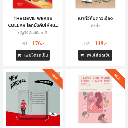
THE DEVIL WEARS
เบาทีวีกับดาวเรือง
COLLAR โลกบังคับให้หมา
คิ้วต่ำ
ร้าย
ณัฐวีร์ ลิมปนิลชาติ
176.-
149.-
195.-
165.-
เพิ่มใส่รถเข็น
เพิ่มใส่รถเข็น
NEW
NEW