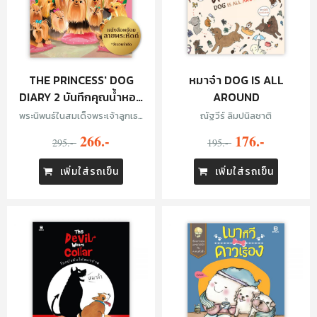
THE PRINCESS' DOG
หมาจ๋า DOG IS ALL
DIARY 2 บันทึกคุณน้ำหอม
AROUND
สุนัขทรงเลี้ยงของเจ้าหญิง
พระนิพนธ์ในสมเด็จพระเจ้าลูกเธอ
ณัฐวีร์ ลิมปนิลชาติ
เจ้าฟ้าสิริวัณณวรี นารีรัตนราช
พร้อมรับลายพระหัตถ์
266.-
176.-
295.-
กัญญา
195.-
เพิ่มใส่รถเข็น
เพิ่มใส่รถเข็น