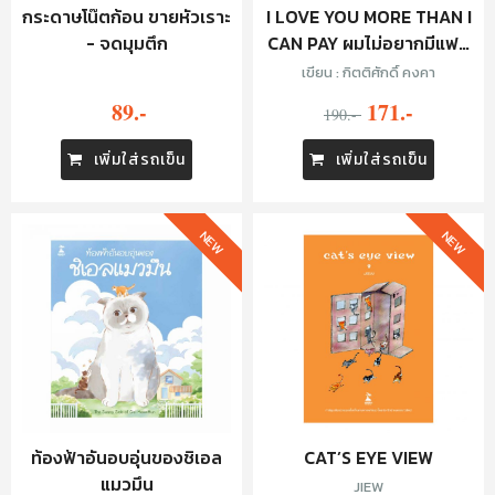
กระดาษโน๊ตก้อน ขายหัวเราะ
I LOVE YOU MORE THAN I
- จดมุมตึก
CAN PAY ผมไม่อยากมีแฟน
เป็นเศรษฐี
เขียน : กิตติศักดิ์ คงคา
89.-
171.-
190.-
เพิ่มใส่รถเข็น
เพิ่มใส่รถเข็น
NEW
NEW
ท้องฟ้าอันอบอุ่นของชิเอล
CAT’S EYE VIEW
แมวมึน
JIEW