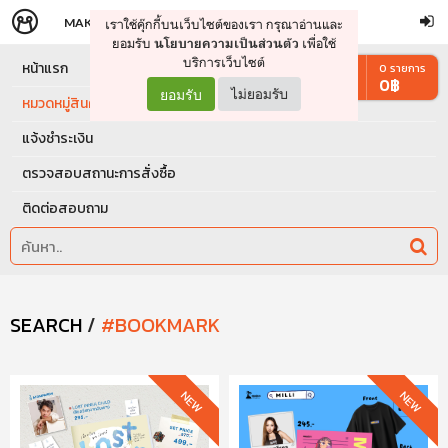
MAKERS
STORE
เราใช้คุ๊กกี้บนเว็บไซต์ของเรา กรุณาอ่านและ
จัดการรถเข็น
ดำเนินการต่อ
ยอมรับ
เพื่อใช้
นโยบายความเป็นส่วนตัว
บริการเว็บไซต์
หน้าแรก
0
รายการ
0
฿
ยอมรับ
ไม่ยอมรับ
หมวดหมู่สินค้า
แจ้งชำระเงิน
ตรวจสอบสถานะการสั่งซื้อ
ติดต่อสอบถาม
SEARCH
/
#BOOKMARK
NEW
NEW