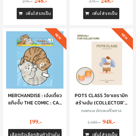
248.-
248.-
275.-
275.-
เพิ่มใส่รถเข็น
เพิ่มใส่รถเข็น
NEW
NEW
MERCHANDISE : เจ๋งเตี๋ยว
POTS CLASS วิชาเซรามิก
แก๊งจั๊บ THE COMIC : CAT
สร้างฉัน (COLLECTOR'S
PAD
EDITION)
ณพกมล อัครพงศ์ไพศาล
199.-
948.-
1,185.-
เลือกตัวเลือกสินค้าด้านใน
เพิ่มใส่รถเข็น