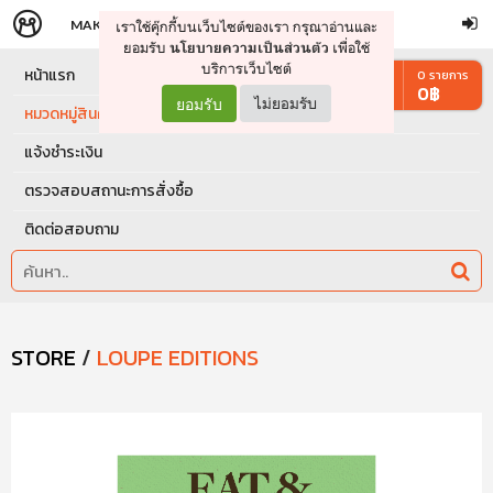
MAKERS
STORE
เราใช้คุ๊กกี้บนเว็บไซต์ของเรา กรุณาอ่านและ
จัดการรถเข็น
ดำเนินการต่อ
ยอมรับ
เพื่อใช้
นโยบายความเป็นส่วนตัว
บริการเว็บไซต์
หน้าแรก
0
รายการ
0
฿
ยอมรับ
ไม่ยอมรับ
หมวดหมู่สินค้า
แจ้งชำระเงิน
ตรวจสอบสถานะการสั่งซื้อ
ติดต่อสอบถาม
STORE
/
LOUPE EDITIONS