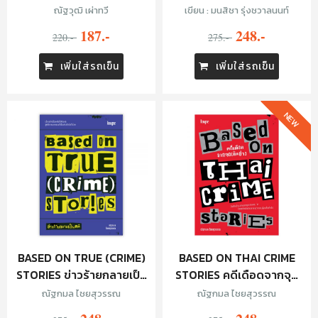
ในสังคมไม่ยุติธรรม
ณัฐวุฒิ เผ่าทวี
เขียน : มนสิชา รุ่งชวาลนนท์
187.-
248.-
220.-
275.-
เพิ่มใส่รถเข็น
เพิ่มใส่รถเข็น
NEW
BASED ON TRUE (CRIME)
BASED ON THAI CRIME
STORIES ข่าวร้ายกลายเป็น
STORIES คดีเดือดจากจุด
คดี
เกิดข่าว
ณัฐกมล ไชยสุวรรณ
ณัฐกมล ไชยสุวรรณ