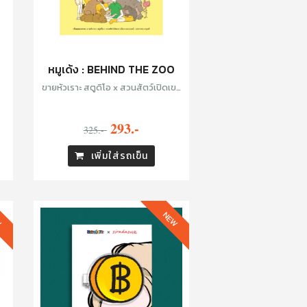
หมูเด้ง : BEHIND THE ZOO
ขายหัวเราะ สตูดิโอ x สวนสัตว์เปิดเขา
เขียว และเบนซ์—อรรถพล หนุนดี
293.-
325.-
เพิ่มใส่รถเข็น
W
NEW