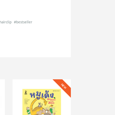
hairclip
#bestseller
NEW