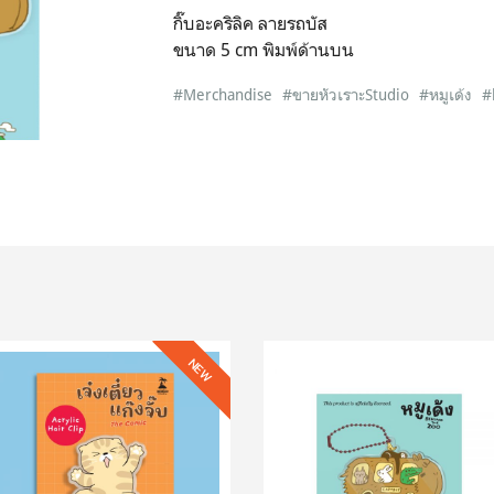
กิ๊บอะคริลิค ลายรถบัส
ขนาด 5 cm พิมพ์ด้านบน
#Merchandise
#ขายหัวเราะStudio
#หมูเด้ง
#
NEW