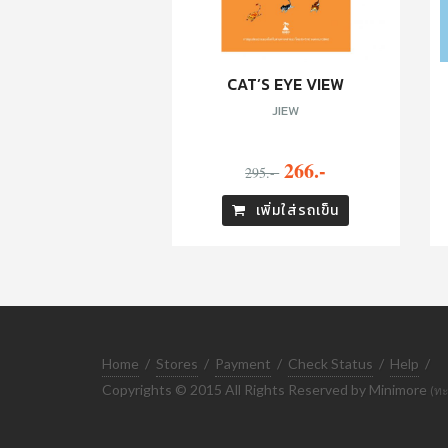
CAT’S EYE VIEW
JIEW
266.-
295.-
เพิ่มใส่รถเข็น
Home
/
Stores
/
Payment
/
Check Status
/
Help
/
Copyrights © 2015 All Rights Reserved by Minimore
(ทะ