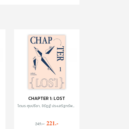
CHAPTER 1: LOST
โตมร ศุขปรีชา, จิรัฏฐ์ ประเสริฐทรัพย์,
ธนชาติ ศิริภัทราชัย, ปฏิกาล ภาคกาย,
โชติกา ปริณายก, ธีรภัทร์ เจนใจ, น้ำใส
221.-
ศุภวงศ์, ปัจจาพงศ์ ศุภชัยเจริญ, คาลิล
245.-
พิศสุวรรณ, ทราย โชนะโต, จัง,