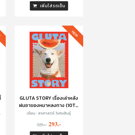
SAHRED TOY, PLARIEX, TUNA
เพิ่มใส่รถเข็น
DUNN
W
NEW
้
GLUTA STORY เรื่องเล่าหลัง
ฝนซาของหมาหลงทาง (10TH
ANNIVERSARY EDITION)
เขียน : สรศาสตร์ วิเศษสินธุ์
293.-
325.-