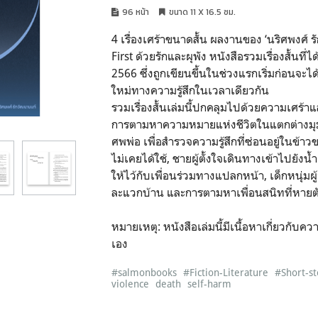
96 หน้า
ขนาด 11 X 16.5 ซม.
4 เรื่องเศร้าขนาดสั้น ผลงานของ ‘นริศพงศ์ 
First ด้วยรักและผุพัง หนังสือรวมเรื่องสั้นที่
2566 ซึ่งถูกเขียนขึ้นในช่วงแรกเริ่มก่อนจะไ
ใหม่ทางความรู้สึกในเวลาเดียวกัน
รวมเรื่องสั้นเล่มนี้ปกคลุมไปด้วยความเศร้าแส
การตามหาความหมายแห่งชีวิตในแตกต่างมุม 
ศพพ่อ เพื่อสำรวจความรู้สึกที่ซ่อนอยู่ในข้าวข
ไม่เคยได้ใช้, ชายผู้ตั้งใจเดินทางเข้าไปยัง
ให้ไว้กับเพื่อนร่วมทางแปลกหน้า, เด็กหนุ่
ละแวกบ้าน และการตามหาเพื่อนสนิทที่หายต
หมายเหตุ: หนังสือเล่มนี้มีเนื้อหาเกี่ยวกั
เอง
#salmonbooks
#Fiction-Literature
#Short-st
violence
death
self-harm