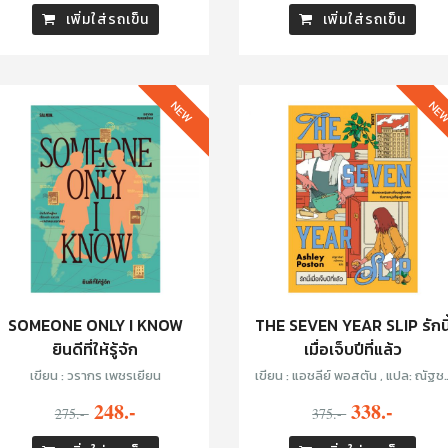
เพิ่มใส่รถเข็น
เพิ่มใส่รถเข็น
NEW
NE
SOMEONE ONLY I KNOW
THE SEVEN YEAR SLIP รักนี
ยินดีที่ให้รู้จัก
เมื่อเจ็บปีที่แล้ว
เขียน : วรากร เพชรเยียน
เขียน : แอชลีย์ พอสตัน , แปล: ณัฐชา
นันท์ กล้าหาญ
248.-
338.-
275.-
375.-