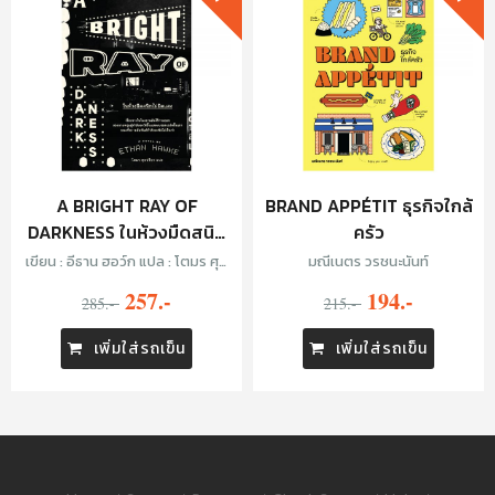
A BRIGHT RAY OF
BRAND APPÉTIT ธุรกิจใกล้
DARKNESS ในห้วงมืดสนิท
ครัว
ไม่มิดแสง
เขียน : อีธาน ฮอว์ก แปล : โตมร ศุข
มณีเนตร วรชนะนันท์
ปรีชา
257.-
194.-
285.-
215.-
เพิ่มใส่รถเข็น
เพิ่มใส่รถเข็น