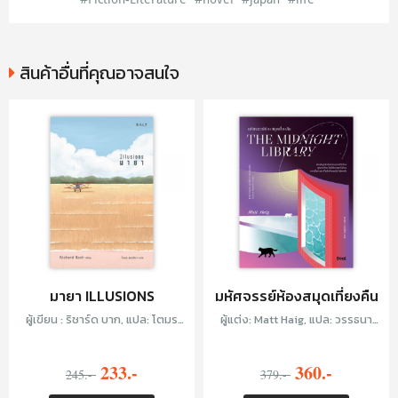
สินค้าอื่นที่คุณอาจสนใจ
มายา ILLUSIONS
มหัศจรรย์ห้องสมุดเที่ยงคืน
ผู้เขียน : ริชาร์ด บาก, แปล: โตมร
ผู้แต่ง: Matt Haig, แปล: วรรธนา
ศุขปรีชา
วงษ์ฉัตร
233.-
360.-
245.-
379.-