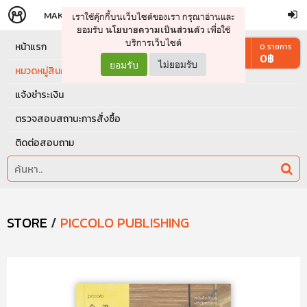
MAKERS
STORE
เราใช้คุ๊กกี้บนเว็บไซต์ของเรา กรุณาอ่านและ
จัดการรถเข็น
ดำเนินการต่อ
ยอมรับ
เพื่อใช้
นโยบายความเป็นส่วนตัว
บริการเว็บไซต์
หน้าแรก
0
รายการ
0
฿
ยอมรับ
ไม่ยอมรับ
หมวดหมู่สินค้า
แจ้งชำระเงิน
ตรวจสอบสถานะการสั่งซื้อ
ติดต่อสอบถาม
STORE
/
PICCOLO PUBLISHING