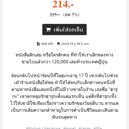
214.-
225.-
(ลด 5%)
เพิ่มใส่รถเข็น
168 หน้า
ขนาด 13 x 19.5 cm.
หนังสือสักเล่ม หรือใครสักคน ที่ทำให้เราเลิกหลงทาง
ขายไปแล้วกว่า 120,000 เล่มทั่วประเทศญี่ปุ่น
ย้อนกลับไปหน้าร้อนปีที่โยสุเกะอายุ 17 ปี เขากลับไปช่วย
เฝ้าร้านหนังสือให้พ่อ ทำให้ได้พบกับเด็กสาวคนหนึ่งที่
ตามหาหนังสือเล่มหนึ่งที่ไม่มีวางขายในร้าน เธอชื่อ "ฮารุ
กะ" เขาตกหลุมรักฮารุกะตั้งแต่แรกเห็น แต่สิ่งที่ฮารุกะทิ้ง
ไว้ให้เขามิใช่เพียงเรื่องราวความรักของวัยผลิบาน หากแต่
เป็นการเติมความกล้าหาญในการดำเนินชีวิตและเดินตาม
ฝันจนสุดทาง
#Fiction-Literature
#novel
#japan
#life