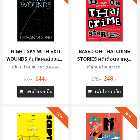
NIGHT SKY WITH EXIT
BASED ON THAI CRIME
WOUNDS คืนที่แผลส่องแสง
STORIES คดีเดือดจากจุด
เป็นประกาย
เกิดข่าว
เขียน : โอเชียน วอง (Ocean
ณัฐกมล ไชยสุวรรณ
Voung) , แปล : ซูลิโกะ
144.-
248.-
160.-
275.-
เพิ่มใส่รถเข็น
เพิ่มใส่รถเข็น
NEW
NEW