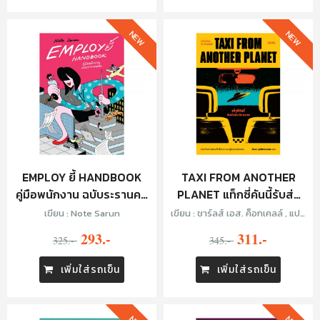
NEW
NEW
EMPLOY ยี้ HANDBOOK
TAXI FROM ANOTHER
คู่มือพนักงาน ฉบับระรานคน
PLANET แท็กซี่คันนี้รับส่ง
อื่น
ทั่วจักรวาล
เขียน : Note Sarun
เขียน : ชาร์ลส์ เอส. ค็อกเคลล์ , แปล
: ทีปกร วุฒิพิทยามงคล
293.-
311.-
325.-
345.-
เพิ่มใส่รถเข็น
เพิ่มใส่รถเข็น