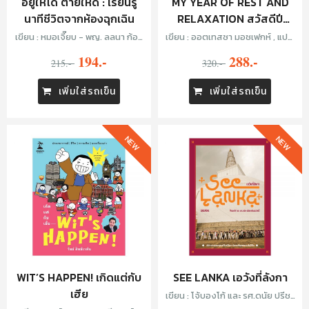
อยู่ให้ได้ ตายให้ดี : เรียนรู้
MY YEAR OF REST AND
นาทีชีวิตจากห้องฉุกเฉิน
RELAXATION สวัสดีปี
หน่าย
เขียน : หมอเจี๊ยบ - พญ. ลลนา ก้อง
เขียน : ออตเทสซา มอชเฟกห์ , แปล:
ธรนินทร์ และ หมอยุ้ย - พญ. พรรณ
ภู่มณี ศิริพรไพบูลย์
194.-
288.-
อร เฉลิมดำริชัย
215.-
320.-
เพิ่มใส่รถเข็น
เพิ่มใส่รถเข็น
NEW
NEW
WIT’S HAPPEN! เกิดแต่กับ
SEE LANKA เอวังที่ลังกา
เฮีย
เขียน : โจ้บองโก้ และ รศ.ดนัย ปรีชา
เพิ่มประสิทธิ์