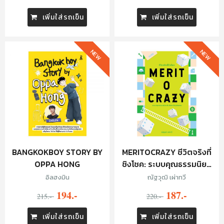
เพิ่มใส่รถเข็น
เพิ่มใส่รถเข็น
NEW
NEW
BANGKOKBOY STORY BY
MERITOCRAZY ชีวิตจริงที่
OPPA HONG
ชิงโชค: ระบบคุณธรรมนิยม
ในสังคมไม่ยุติธรรม
อิลฮงมิน
ณัฐวุฒิ เผ่าทวี
194.-
187.-
215.-
220.-
เพิ่มใส่รถเข็น
เพิ่มใส่รถเข็น