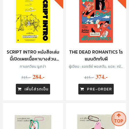
SCRIPT INTRO หนังสือเล่ม
THE DEAD ROMANTICS โร
นี้เปิดเผยเนื้อหาบางส่วน
แมนติกกับผี
ของบทภาพยนตร์
ทานเกวียน ชูสง่า
ผู้เขียน : แอชลีย์ พอสตัน, แปล : ณัฐ
ชานันท์ กล้าหาญ
284.-
374.-
315.-
415.-
เพิ่มใส่รถเข็น
PRE-ORDER
TOP