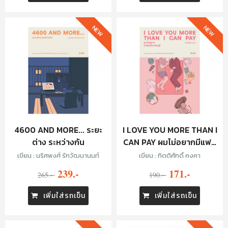
NEW
NEW
4600 AND MORE... ระยะ
I LOVE YOU MORE THAN I
ต่าง ระหว่างกัน
CAN PAY ผมไม่อยากมีแฟน
เป็นเศรษฐี
เขียน : นริศพงศ์ รักวัฒนานนท์
เขียน : กิตติศักดิ์ คงคา
239.-
171.-
265.-
190.-
เพิ่มใส่รถเข็น
เพิ่มใส่รถเข็น