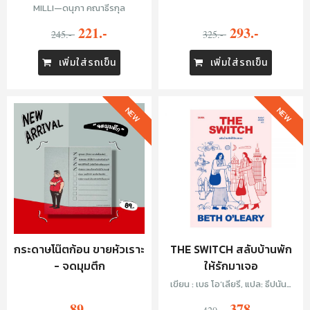
เขาเขียว และเบนซ์—อรรถพล หนุน
MILLI—ดนุภา คณาธีรกุล
ดี
221.-
293.-
245.-
325.-
เพิ่มใส่รถเข็น
เพิ่มใส่รถเข็น
NEW
NEW
กระดาษโน๊ตก้อน ขายหัวเราะ
THE SWITCH สลับบ้านพัก
- จดมุมตึก
ให้รักมาเจอ
เขียน : เบธ โอ’เลียรี, แปล: ธีปนันท์
เพ็ชร์ศรี
89.-
378.-