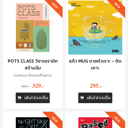
NEW
NEW
POTS CLASS วิชาเซรามิก
แก้ว MUG ขายหัวเราะ - ติด
สร้างฉัน
เกาะ
ณพกมล อัครพงศ์ไพศาล
329.-
295.-
365.-
เพิ่มใส่รถเข็น
เพิ่มใส่รถเข็น
NEW
NEW