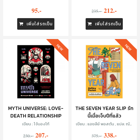
212.-
95.-
235.-
เพิ่มใส่รถเข็น
เพิ่มใส่รถเข็น
NEW
NEW
MYTH UNIVERSE: LOVE-
THE SEVEN YEAR SLIP รัก
DEATH RELATIONSHIP
นี้เมื่อเจ็บปีที่แล้ว
เขียน : โจ้บองโก้
เขียน : แอชลีย์ พอสตัน , แปล: ณัฐ
ชานันท์ กล้าหาญ
207.-
338.-
230.-
375.-