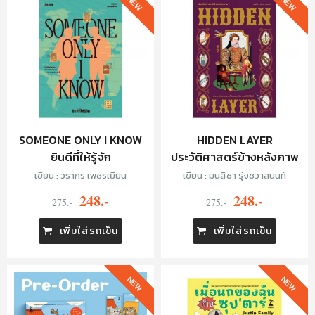
NEW
NEW
SOMEONE ONLY I KNOW
HIDDEN LAYER
ยินดีที่ให้รู้จัก
ประวัติศาสตร์ข้างหลังภาพ
เขียน : วรากร เพชรเยียน
เขียน : มนสิชา รุ่งชวาลนนท์
248.-
248.-
275.-
275.-
เพิ่มใส่รถเข็น
เพิ่มใส่รถเข็น
NEW
NEW