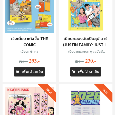
เจ๋งเตี๋ยว แก๊งจั๊บ THE
เมื่อนกของฉันเป็นซุป’ตาร์
COMIC
(JUSTIN FAMILY: JUST IN
FAMILY)
เขียน : Giina
เขียน :กมลชนก พูลสวัสดิ์
(Just_Noon)
293.-
230.-
325.-
255.-
เพิ่มใส่รถเข็น
เพิ่มใส่รถเข็น
NEW
NEW