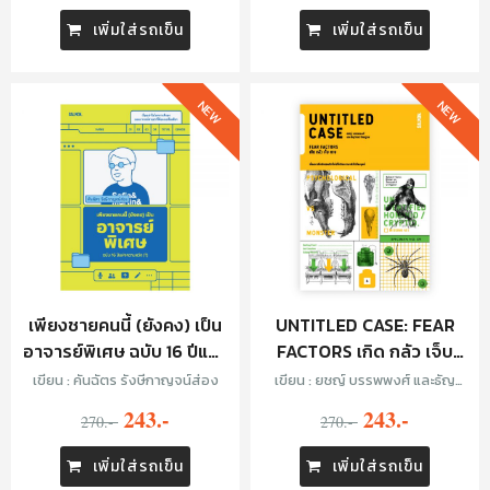
เพิ่มใส่รถเข็น
เพิ่มใส่รถเข็น
NEW
NEW
เพียงชายคนนี้ (ยังคง) เป็น
UNTITLED CASE: FEAR
อาจารย์พิเศษ ฉบับ 16 ปีแห่ง
FACTORS เกิด กลัว เจ็บ
ความหวัง (?)
ตาย
เขียน : คันฉัตร รังษีกาญจน์ส่อง
เขียน : ยชญ์ บรรพพงศ์ และธัญ
วัฒน์ อิพภูดม
243.-
243.-
270.-
270.-
เพิ่มใส่รถเข็น
เพิ่มใส่รถเข็น