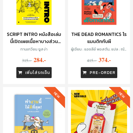
SCRIPT INTRO หนังสือเล่ม
THE DEAD ROMANTICS โร
นี้เปิดเผยเนื้อหาบางส่วน
แมนติกกับผี
ของบทภาพยนตร์
ทานเกวียน ชูสง่า
ผู้เขียน : แอชลีย์ พอสตัน, แปล : ณัฐ
ชานันท์ กล้าหาญ
284.-
374.-
315.-
415.-
เพิ่มใส่รถเข็น
PRE-ORDER
NEW
NEW