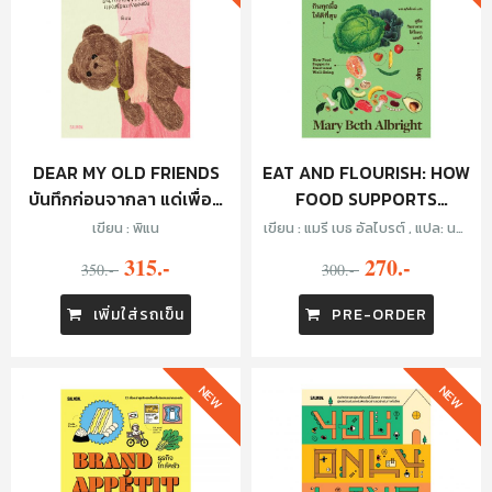
DEAR MY OLD FRIENDS
EAT AND FLOURISH: HOW
บันทึกก่อนจากลา แด่เพื่อน
FOOD SUPPORTS
เก่าของฉัน
EMOTIONAL WELL-BEING
เขียน : พิแน
เขียน : แมรี เบธ อัลไบรต์ , แปล: นรา
กินทุกมื้อให้ดีที่สุข
สุภัคโรจน์
315.-
270.-
350.-
300.-
เพิ่มใส่รถเข็น
PRE-ORDER
NEW
NEW