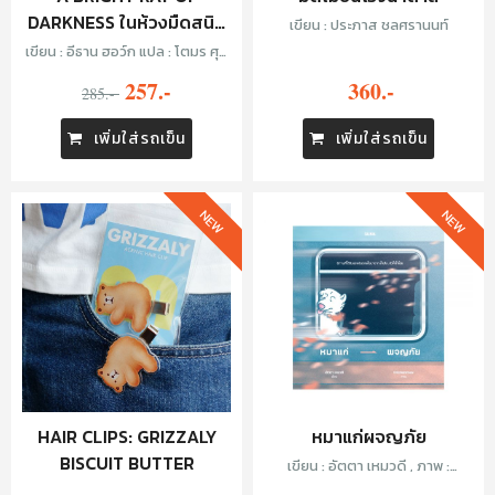
DARKNESS ในห้วงมืดสนิท
เขียน : ประภาส ชลศรานนท์
ไม่มิดแสง
เขียน : อีธาน ฮอว์ก แปล : โตมร ศุข
ปรีชา
257.-
360.-
285.-
เพิ่มใส่รถเข็น
เพิ่มใส่รถเข็น
NEW
NEW
หมาแก่ผจญภัย
HAIR CLIPS: GRIZZALY
BISCUIT BUTTER
เขียน : อัตตา เหมวดี , ภาพ :
Chickenmew