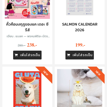
คิ้วคือมงกุฎของแค เดอะ ซี
SALMON CALENDAR
รีส์
2026
เขียน : แบลค — พรหมพิริยะ บัตร
วิเศษ
238.-
199.-
280.-
เพิ่มใส่รถเข็น
เพิ่มใส่รถเข็น
NEW
NEW