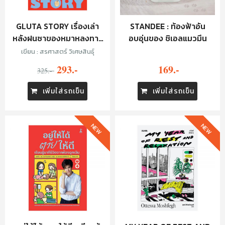
GLUTA STORY เรื่องเล่า
STANDEE : ท้องฟ้าอัน
หลังฝนซาของหมาหลงทาง
อบอุ่นของ ชิเอลแมวมึน
(10TH ANNIVERSARY
เขียน : สรศาสตร์ วิเศษสินธุ์
EDITION)
293.-
169.-
325.-
เพิ่มใส่รถเข็น
เพิ่มใส่รถเข็น
NEW
NEW