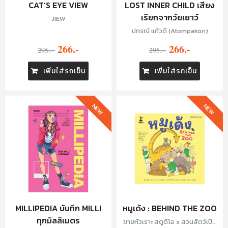
CAT’S EYE VIEW
LOST INNER CHILD เสียง
เรียกจากวัยเยาว์
JIEW
ปกรณ์ แก้วดี (Atompakon)
266.-
266.-
295.-
295.-
เพิ่มใส่รถเข็น
เพิ่มใส่รถเข็น
NEW
NEW
MILLIPEDIA บันทึก MILLI
หมูเด้ง : BEHIND THE ZOO
ทุกมิลลิเมตร
ขายหัวเราะ สตูดิโอ x สวนสัตว์เปิด