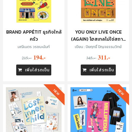
BRAND APPÉTIT ธุรกิจใกล้
YOU ONLY LIVE ONCE
ครัว
(AGAIN) โฮสเทลไม่ใช่สถาน
ที่ แต่คือผู้คน
มณีเนตร วรชนะนันท์
เขียน : ปิยฤทธิ์ ปัญจธรรมวิทย์
194.-
311.-
215.-
345.-
เพิ่มใส่รถเข็น
เพิ่มใส่รถเข็น
NEW
NEW