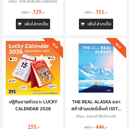
เขียน : วิทย์ สิทธิเวคิน (เฮียวิทย์)
329.-
311.-
365.-
345.-
เพิ่มใส่รถเข็น
เพิ่มใส่รถเข็น
NEW
NEW
ปฏิทินขายหัวเราะ LUCKY
THE REAL ALASKA อลา
CALENDAR 2026
สก้าล้านเปอร์เซ็นต์ (10TH
ANNIVERSARY EDITION)
เขียน : ธนชาติ ศิริภัทราชัย
255.-
446.-
495.-