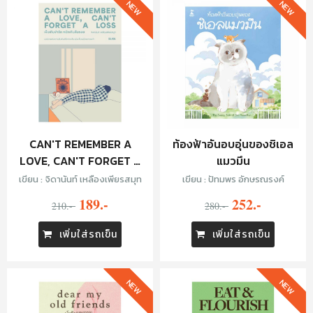
NEW
NEW
CAN'T REMEMBER A
ท้องฟ้าอันอบอุ่นของชิเอล
LOVE, CAN'T FORGET A
แมวมึน
LOSS เจ็บเกินจำรัก หนักเกิน
เขียน : จิดานันท์ เหลืองเพียรสมุท
เขียน : ปัทมพร อักษรณรงค์
ลืมรอย
189.-
252.-
210.-
280.-
เพิ่มใส่รถเข็น
เพิ่มใส่รถเข็น
NEW
NEW