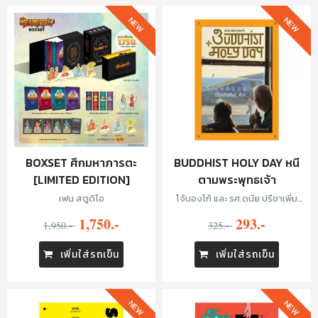
NEW
NEW
BOXSET ศึกมหาภารตะ
BUDDHIST HOLY DAY หนี
[LIMITED EDITION]
ตามพระพุทธเจ้า
เฟน สตูดิโอ
โจ้บองโก้ และ รศ.ดนัย ปรีชาเพิ่ม
ประสิทธิ์
1,750.-
293.-
1,950.-
325.-
เพิ่มใส่รถเข็น
เพิ่มใส่รถเข็น
NEW
NEW