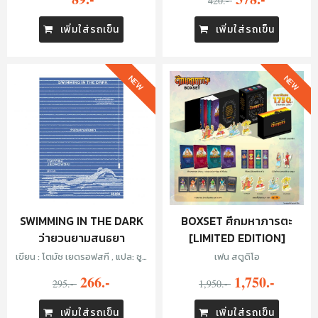
420.-
เพิ่มใส่รถเข็น
เพิ่มใส่รถเข็น
NEW
NEW
SWIMMING IN THE DARK
BOXSET ศึกมหาภารตะ
ว่ายวนยามสนธยา
[LIMITED EDITION]
เขียน : โตมัช เยดรอฟสกี , แปล: ซูลิ
เฟน สตูดิโอ
โกะ
266.-
1,750.-
295.-
1,950.-
เพิ่มใส่รถเข็น
เพิ่มใส่รถเข็น