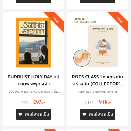
NEW
NEW
BUDDHIST HOLY DAY หนี
POTS CLASS วิชาเซรามิก
ตามพระพุทธเจ้า
สร้างฉัน (COLLECTOR'S
EDITION)
โจ้บองโก้ และ รศ.ดนัย ปรีชาเพิ่ม
ณพกมล อัครพงศ์ไพศาล
ประสิทธิ์
293.-
948.-
325.-
1,185.-
เพิ่มใส่รถเข็น
เพิ่มใส่รถเข็น