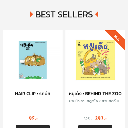
BEST SELLERS
NEW
HAIR CLIP : รถบัส
หมูเด้ง : BEHIND THE ZOO
ขายหัวเราะ สตูดิโอ x สวนสัตว์เปิด
เขาเขียว และเบนซ์—อรรถพล หนุน
ดี
95.-
293.-
325.-