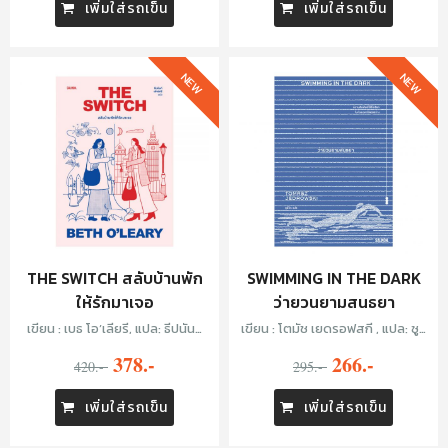
เพิ่มใส่รถเข็น
เพิ่มใส่รถเข็น
NEW
NEW
THE SWITCH สลับบ้านพัก
SWIMMING IN THE DARK
ให้รักมาเจอ
ว่ายวนยามสนธยา
เขียน : เบธ โอ’เลียรี, แปล: ธีปนันท์
เขียน : โตมัช เยดรอฟสกี , แปล: ซูลิ
เพ็ชร์ศรี
โกะ
378.-
266.-
420.-
295.-
เพิ่มใส่รถเข็น
เพิ่มใส่รถเข็น