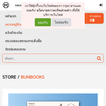
MAKERS
STORE
เราใช้คุ๊กกี้บนเว็บไซต์ของเรา กรุณาอ่านและ
จัดการรถเข็น
ดำเนินการต่อ
ยอมรับ
เพื่อใช้
นโยบายความเป็นส่วนตัว
บริการเว็บไซต์
หน้าแรก
0
รายการ
0
฿
ยอมรับ
ไม่ยอมรับ
หมวดหมู่สินค้า
แจ้งชำระเงิน
ตรวจสอบสถานะการสั่งซื้อ
ติดต่อสอบถาม
STORE
/
BUNBOOKS