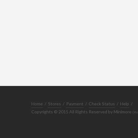
Home
/
Stores
/
Payment
/
Check Status
/
Help
/
Copyrights © 2015 All Rights Reserved by Minimore
(ทะ