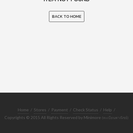
BACK TO HOME
Home
/
Stores
/
Payment
/
Check Status
/
Help
/
Copyrights © 2015 All Rights Reserved by Minimore
(ทะเบียนพาณิชย์)