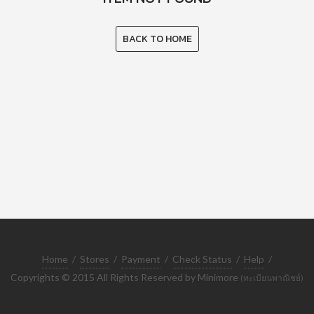
BACK TO HOME
Home
/
Stores
/
Payment
/
Check Status
/
Help
/
Copyrights © 2015 All Rights Reserved by Minimore
(ทะเบียนพาณิชย์)