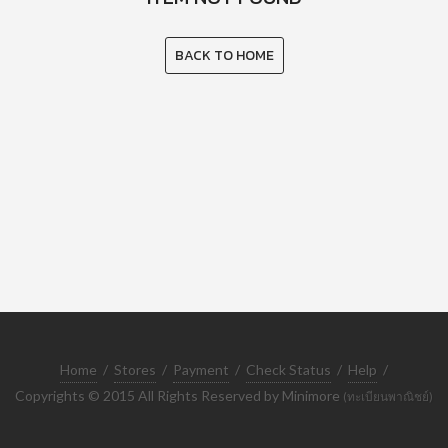
BACK TO HOME
Home
/
Stores
/
Payment
/
Check Status
/
Help
/
Copyrights © 2015 All Rights Reserved by Minimore
(ทะเบียนพาณิชย์)