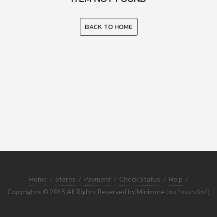
BACK TO HOME
Home
/
Stores
/
Payment
/
Check Status
/
Help
/
Copyrights © 2015 All Rights Reserved by Minimore
(ทะเบียนพาณิชย์)