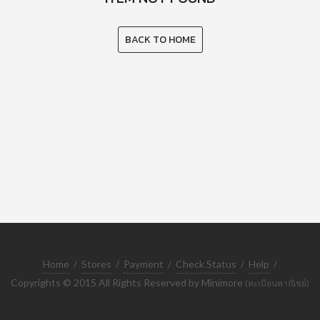
BACK TO HOME
Home
/
Stores
/
Payment
/
Check Status
/
Help
/
Copyrights © 2015 All Rights Reserved by Minimore
(ทะเบียนพาณิชย์)