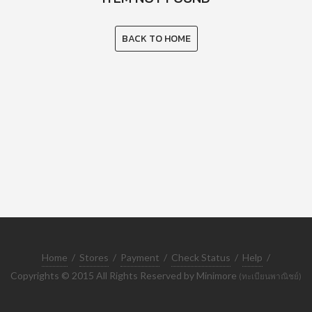
BACK TO HOME
Home
/
Stores
/
Payment
/
Check Status
/
Help
/
Copyrights © 2015 All Rights Reserved by Minimore
(ทะเบียนพาณิชย์)