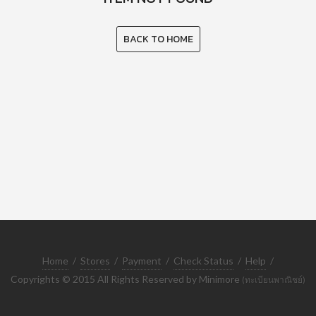
BACK TO HOME
Home
/
Stores
/
Payment
/
Check Status
/
Help
/
Copyrights © 2015 All Rights Reserved by Minimore
(ทะเบียนพาณิชย์)