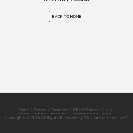
BACK TO HOME
Home
/
Stores
/
Payment
/
Check Status
/
Help
/
Copyrights © 2015 All Rights Reserved by Minimore
(ทะเบียนพาณิชย์)