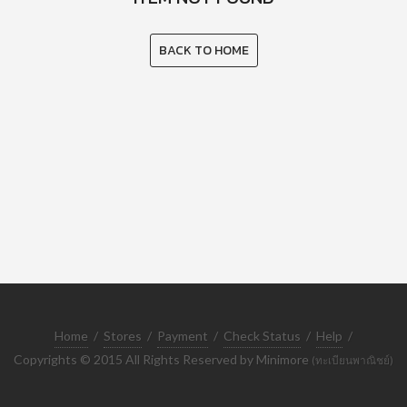
BACK TO HOME
Home
/
Stores
/
Payment
/
Check Status
/
Help
/
Copyrights © 2015 All Rights Reserved by Minimore
(ทะเบียนพาณิชย์)