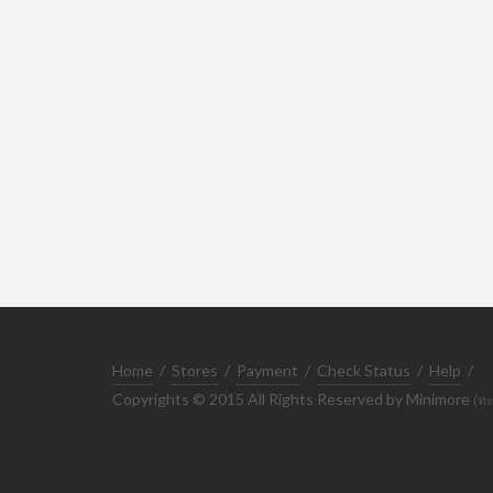
Home
/
Stores
/
Payment
/
Check Status
/
Help
/
Copyrights © 2015 All Rights Reserved by Minimore
(ทะ