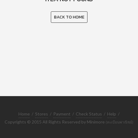
BACK TO HOME
Home
/
Stores
/
Payment
/
Check Status
/
Help
/
Copyrights © 2015 All Rights Reserved by Minimore
(ทะเบียนพาณิชย์)