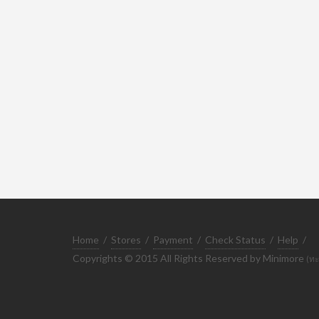
Home
/
Stores
/
Payment
/
Check Status
/
Help
/
Copyrights © 2015 All Rights Reserved by Minimore
(ทะ